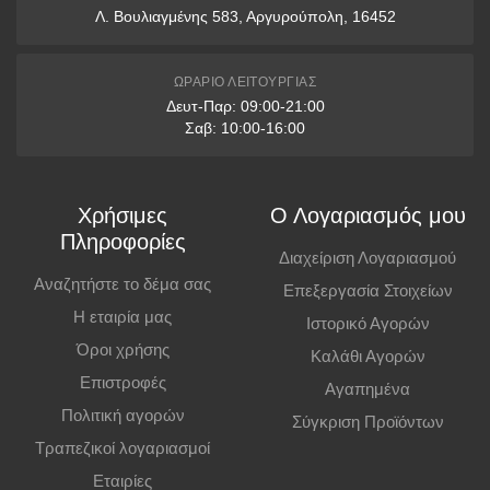
Λ. Βουλιαγμένης 583, Αργυρούπολη, 16452
12 δόσεις: άνω των 1500€
* Διαθέσιμες μόνο με πιστωτικές κάρτες VISA & Mastercard
ΩΡΆΡΙΟ ΛΕΙΤΟΥΡΓΊΑΣ
Δευτ-Παρ: 09:00-21:00
Παραλαβή από Κατάστημα
Σαβ: 10:00-16:00
Μπορείτε να παραγγείλετε online και να παραλάβετε από το
κατάστημα. Η παραλαβή πρέπει να γίνει εντός
7 εργάσιμων ημερών
,
Χρήσιμες
Ο Λογαριασμός μου
διαφορετικά η παραγγελία ακυρώνεται.
Πληροφορίες
Διαχείριση Λογαριασμού
Επιπλέον Πληροφορίες
Αναζητήστε το δέμα σας
Επεξεργασία Στοιχείων
Η εταιρία μας
Ιστορικό Αγορών
Οι τιμές ισχύουν και για αγορές από το φυσικό κατάστημα.
Όροι χρήσης
Καλάθι Αγορών
Επιστροφές
Αγαπημένα
Πολιτική αγορών
Σύγκριση Προϊόντων
Τραπεζικοί λογαριασμοί
Εταιρίες