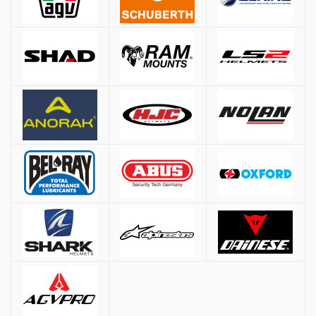
Όλες οι αποστολές πραγματοποιούνται μέσω
ACS
και
BOX NOW
.
Αθήνα:
2.90€
Εκτός Αθηνών:
3.90€
Αντικαταβολή: +
1.50€
Δωρεάν μεταφορικά για παραγγελίες άνω των
50€
* Εξαιρούνται βαριά/ογκώδη προϊόντα (π.χ. μπαγκαζιέρες), όπου η χρέωση
γίνεται βάσει βάρους ανεξαρτήτως ποσού.
Τρόποι Πληρωμής
Αντικαταβολή:
Πληρωμή στον courier κατά την παράδοση
PayPal
Πιστωτική / Χρεωστική Κάρτα: