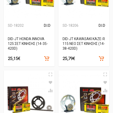
SD-18202
D.I.D
SD-18206
D.I.D
DID-JT HONDA INNOVA
DID-JT KAWASAKI KAZE-R
125 ΣΕΤ ΚΙΝΗΣΗΣ (14-35-
115 ΝΕΟ ΣΕΤ ΚΙΝΗΣΗΣ (14-
420D)
38-420D)
25,15€
25,79€