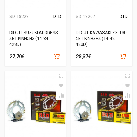
SD-18228
D.I.D
SD-18207
D.I.D
DID-JT SUZUKI ADDRESS
DID-JT KAWASAKI ZX-130
ΣΕΤ ΚΙΝΗΣΗΣ (14-34-
ΣΕΤ ΚΙΝΗΣΗΣ (14-42-
428D)
420D)
27,70€
28,37€