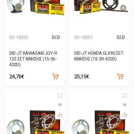
SD-18205
D.I.D
SD-18201
D.I.D
DID-JT KAWASAKI JOY-R
DID-JT HONDA GLX90 ΣΕΤ
125 ΣΕΤ ΚΙΝΗΣΗΣ (15-36-
ΚΙΝΗΣΗΣ (15-39-420D)
420D)
24,76€
25,15€