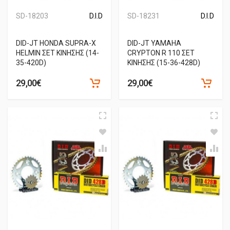
SD-18203
D.I.D
SD-18231
D.I.D
DID-JT HONDA SUPRA-X
DID-JT YAMAHA
HELMIN ΣΕΤ ΚΙΝΗΣΗΣ (14-
CRYPTON R 110 ΣΕΤ
35-420D)
ΚΙΝΗΣΗΣ (15-36-428D)
29,00€
29,00€