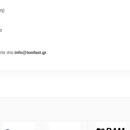
η)
α
ήστε στο
info@toofast.gr
.