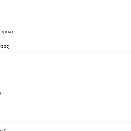
δομένα
 σας
α
ια: