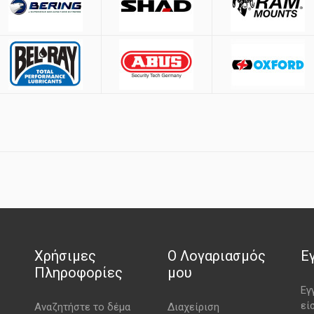
Χρήσιμες
Ο Λογαριασμός
Ε
Πληροφορίες
μου
Εγ
εί
Αναζητήστε το δέμα
Διαχείριση