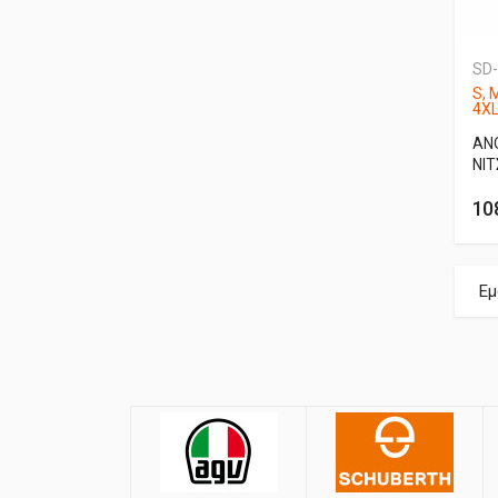
SD
S, 
4X
AN
ΝΙ
10
Εμ