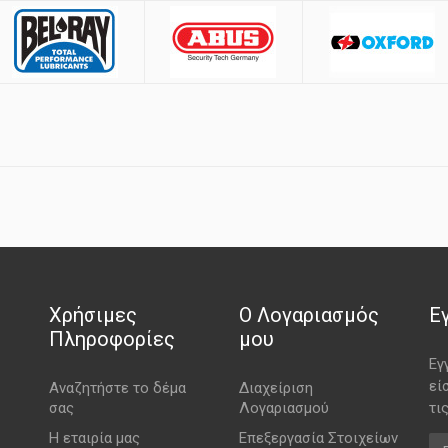
Χρήσιμες
Ο Λογαριασμός
Ε
Πληροφορίες
μου
Εγ
εί
Αναζητήστε το δέμα
Διαχείριση
σας
Λογαριασμού
τι
Η εταιρία μας
Επεξεργασία Στοιχείων
Em