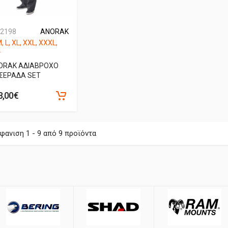
-2198
ANORAK
M, L, XL, XXL, XXXL,
L
ORAK ΑΔΙΑΒΡΟΧΟ
ΤΣΕΡΑΔΑ SET
8,00€
φανιση 1 - 9 από 9 προϊόντα