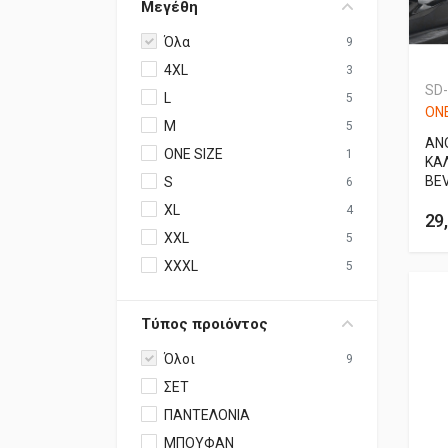
Μεγέθη
Όλα
9
4XL
3
SD
L
5
ONE
M
5
AN
ONE SIZE
1
ΚΑ
BEV
S
6
XL
4
29
XXL
5
XXXL
5
Τύπος προιόντος
Όλοι
9
ΣΕΤ
ΠΑΝΤΕΛΟΝΙΑ
ΜΠΟΥΦΑΝ