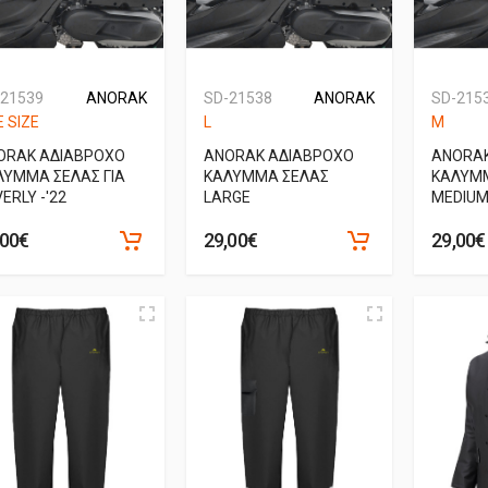
-21539
ANORAK
SD-21538
ANORAK
SD-215
 SIZE
L
M
ORAK ΑΔΙΑΒΡΟΧΟ
ANORAK ΑΔΙΑΒΡΟΧΟ
ANORAK
ΛΥΜΜΑ ΣΕΛΑΣ ΓΙΑ
ΚΑΛΥΜΜΑ ΣΕΛΑΣ
ΚΑΛΥΜ
ERLY -'22
LARGE
MEDIU
,00€
29,00€
29,00€