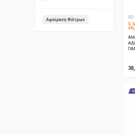
SD
Αφαίρεση Φίλτρων
S, 
4X
AN
ΑΔ
ΠΑ
38
H