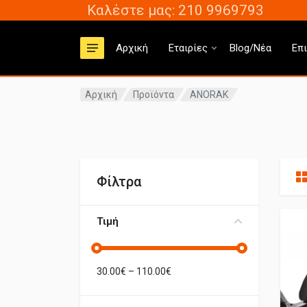
Καλέστε μας: 210 9969793
Αρχική
Εταιρίες
Blog/Νέα
Επ
Αρχική
Προϊόντα
ANORAK
Φίλτρα
Τιμή
30.00
€ –
110.00
€