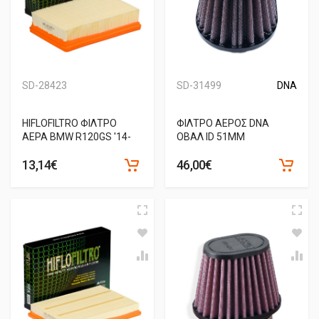
SD-28423
SD-31499
DNA
HIFLOFILTRO ΦΙΛΤΡΟ
ΦΙΛΤΡΟ ΑΕΡΟΣ DNA
ΑΕΡΑ BMW R120GS '14-
ΟΒΑΛ ID 51MM
13,14€
46,00€