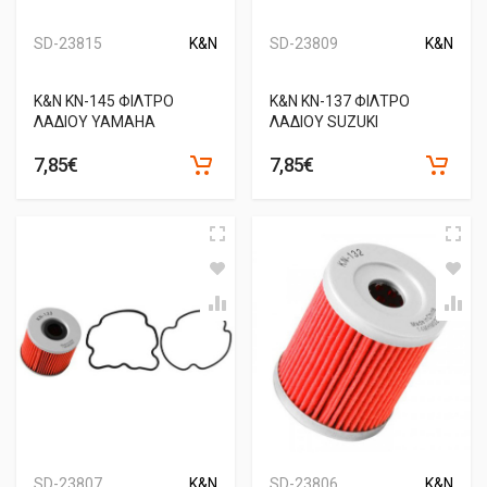
SD-23815
K&N
SD-23809
K&N
Κ&Ν ΚΝ-145 ΦΙΛΤΡΟ
Κ&Ν ΚΝ-137 ΦΙΛΤΡΟ
ΛΑΔΙΟΥ YAMAHA
ΛΑΔΙΟΥ SUZUKI
7,85€
7,85€
SD-23807
K&N
SD-23806
K&N