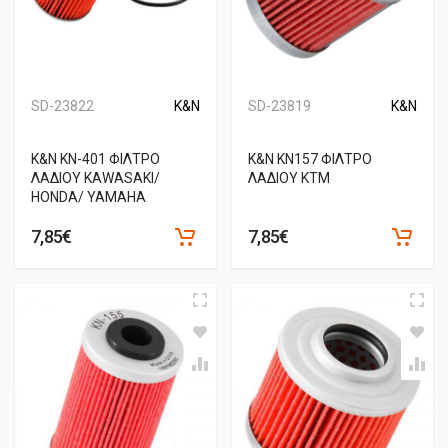
SD-23822
K&N
SD-23819
K&N
Κ&Ν ΚΝ-401 ΦΙΛΤΡΟ
Κ&Ν ΚΝ157 ΦΙΛΤΡΟ
ΛΑΔΙΟΥ KAWASAKI/
ΛΑΔΙΟΥ KTM
HONDA/ YAMAHA
7,85€
7,85€