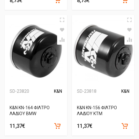
8,73€
8,73€
SD-23820
K&N
SD-23818
K&N
Κ&Ν ΚΝ-164 ΦΙΛΤΡΟ
Κ&Ν ΚΝ-156 ΦΙΛΤΡΟ
ΛΑΔΙΟΥ BMW
ΛΑΔΙΟΥ KTM
11,37€
11,37€