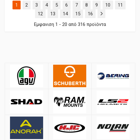
(τρέχουσα)
1
2
3
4
5
6
7
8
9
10
11
12
13
14
15
16
Εμφανιση 1 - 20 από 316 προϊόντα