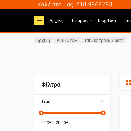
Καλέστε μας: 210 9969793
Αρχική
Εταιρίες
Blog/Νέα
Επ
Αρχική
ΑΞΕΣΟΥΑΡ
Ταινίες τροχών μοτό
Φίλτρα
Τιμή
0.00
€ –
20.00
€