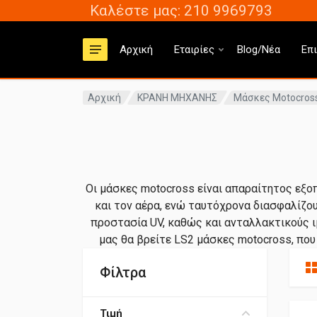
Καλέστε μας: 210 9969793
Αρχική
Εταιρίες
Blog/Νέα
Επ
Αρχική
ΚΡΑΝΗ ΜΗΧΑΝΗΣ
Μάσκες Motocros
Οι μάσκες motocross είναι απαραίτητος εξο
και τον αέρα, ενώ ταυτόχρονα διασφαλίζο
προστασία UV, καθώς και ανταλλακτικούς ι
μας θα βρείτε LS2 μάσκες motocross, που
Φίλτρα
Τιμή