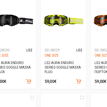
-28530
LS2
SD-28529
LS2
SD-285
 SIZE
ONE SIZE
ONE SIZ
2 AURA ENDURO
LS2 AURA ENDURO
LS2 AU
RIES GOGGLE ΜΑΣΚΑ
SERIES GOGGLE ΜΑΣΚΑ
SERIES
ACK
FLUO
ΠΟΡΤΟΚ
,00€
59,00€
59,00€