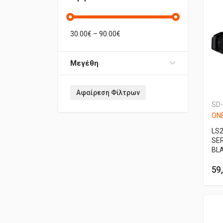
30.00
€ –
90.00
€
Μεγέθη
Αφαίρεση Φίλτρων
SD
ONE
LS
SE
BL
59