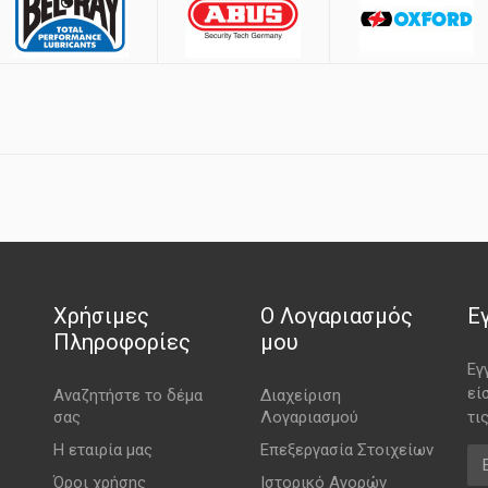
Χρήσιμες
Ο Λογαριασμός
Ε
Πληροφορίες
μου
Εγ
εί
Αναζητήστε το δέμα
Διαχείριση
σας
Λογαριασμού
τι
Η εταιρία μας
Επεξεργασία Στοιχείων
Em
Όροι χρήσης
Ιστορικό Αγορών