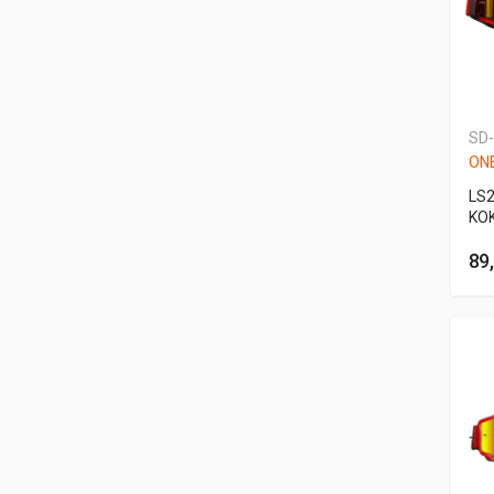
SD
ONE
LS
ΚΟ
89