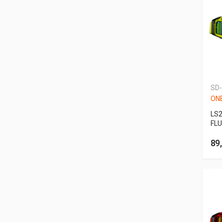
SD
ONE
LS
FL
89