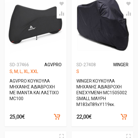
SD-37466
AGVPRO
SD-27408
WINGER
S, M, L, XL, XXL
S
AGVPRO ΚΟΥΚΟΥΛΑ
WINGER ΚΟΥΚΟΥΛΑ
ΜΗΧΑΝΗΣ ΑΔΙΑΒΡΟΧΗ
ΜΗΧΑΝΗΣ ΑΔΙΑΒΡΟΧΗ
ΜΕ ΙΜΑΝΤΑ ΚΑΙ ΛΑΣΤΙΧΟ
ΕΝΙΣΧΥΜΕΝΗ MC1505002
MC100
SMALL ΜΑΥΡΗ
Μ183xΠ89xΥ119εκ.
25,00€
22,00€