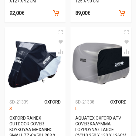
X127 X 92 CM
125 X 90 CM
92,00€
89,00€
SD-21339
OXFORD
SD-21338
OXFORD
S
L
OXFORD RAINEX
AQUATEX OXFORD ATV
OUTDOOR COVER
COVER ΚΑΛΥΜΜΑ
ΚΟΥΚΟΥΛΑ ΜΗΧΑΝΗΣ
ΓΟΥΡΟΥΝΑΣ LARGE
SMALL ΖΖ-CV501 203 X
CV210 250 X 130 X 126CM