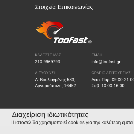
Στοιχεία Επικοινωνίας
Αντικαταβολή:
Πληρωμή στον courie
PayPal
Πιστωτική / Χρεωστική Κάρτα:
Υποστηρίζονται VISA & Mastercard.
Οι συναλλαγές πραγματοποιούνται
ΚΑΛΈΣΤΕ ΜΑΣ
EMAIL
Κατάθεση σε Τραπεζικό Λογαριασμό:
210 9969793
info@toofast.gr
Η κατάθεση πρέπει να γίνει εντός
7 
ΔΙΕΎΘΥΝΣΗ
ΩΡΆΡΙΟ ΛΕΙΤΟΥΡΓΊΑΣ
Λ. Βουλιαγμένης 583,
Δευτ-Παρ: 09:00-21:0
EUROBANK
Αργυρούπολη, 16452
Σαβ: 10:00-16:00
IBAN: GR7402606530000930200689486
Δικαιούχος: FAST LINE ΜΟΝΟΠΡΟΣΩΠΗ Ι.Κ.Ε.
Διαχείριση ιδιωτικότητας
Άτοκες Δόσεις
Η ιστοσελίδα χρησιμοποιεί cookies για την καλύτερη εμπ