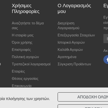
Χρήσιμες
Ο Λογαριασμός
Ε
r κατά την παράδοση
Πληροφορίες
μου
Εγ
εί
Αναζητήστε το δέμα
Διαχείριση
σας
Λογαριασμού
πρ
Η εταιρία μας
Επεξεργασία Στοιχείων
Em
 μέσω
Eurobank
με ασφάλεια SSL 256-bit.
Όροι χρήσης
Ιστορικό Αγορών
Επιστροφές
Καλάθι Αγορών
Ακ
ημερών
και να αναγράφεται ο αριθμός παραγγελίας.
Πολιτική αγορών
Αγαπημένα
Τραπεζικοί λογαριασμοί
Σύγκριση Προϊόντων
0
Εταιρίες
Θέσεις εργασίας
Επικοινωνία
ΑΠΟΔΟΧΗ ΟΛΩ
ειρία πλοήγησης των χρηστών.