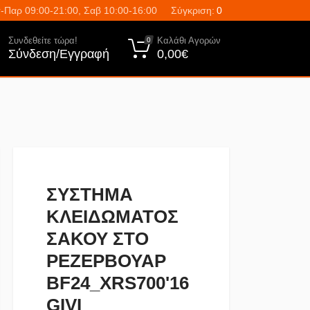
-Παρ 09:00-21:00, Σαβ 10:00-16:00
Σύγκριση:
0
Συνδεθείτε τώρα!
Καλάθι Αγορών
0
Σύνδεση/Εγγραφή
0,00€
ΣΥΣΤΗΜΑ
ΚΛΕΙΔΩΜΑΤΟΣ
ΣΑΚΟΥ ΣΤΟ
ΡΕΖΕΡΒΟΥΑΡ
BF24_XRS700'16
GIVI