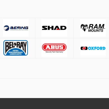
έσω
ACS
και
BOX NOW
.
ίες άνω των
50€
ιέρες), όπου η χρέωση γίνεται βάσει βάρους ανεξαρτήτως ποσού.