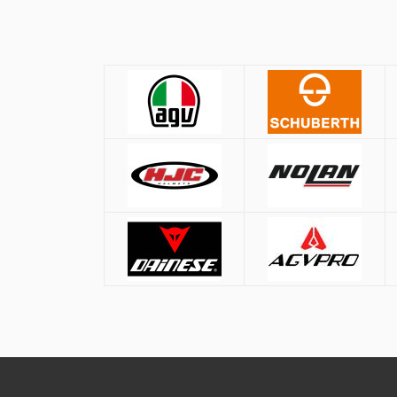
Πολιτική Αγορών
Αποστολές
Όλες οι αποστολές πραγματοποιούνται μ
Αθήνα:
2.90€
Εκτός Αθηνών:
3.90€
Αντικαταβολή: +
1.50€
Δωρεάν μεταφορικά για παραγγελ
* Εξαιρούνται βαριά/ογκώδη προϊόντα (π.χ. μπαγκαζ
Τρόποι Πληρωμής