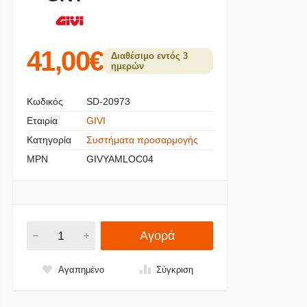
41,00€
Διαθέσιμο εντός 3
ημερών
Κωδικός
SD-20973
Εταιρία
GIVI
Κατηγορία
Συστήματα προσαρμογής
MPN
GIVYAMLOC04
Αγορά
Αγαπημένο
Σύγκριση