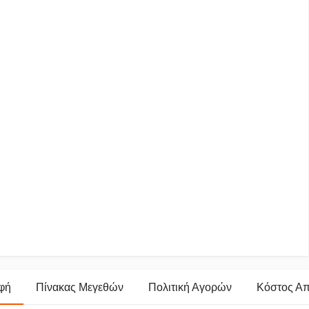
φή
Πίνακας Μεγεθών
Πολιτική Αγορών
Κόστος Α