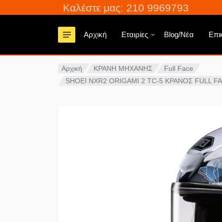
Καλέστε μας: 210 9969793
Αρχική
Εταιρίες
Blog/Νέα
Επι
Αρχική
ΚΡΑΝΗ ΜΗΧΑΝΗΣ
Full Face
SHOEI NXR2 ORIGAMI 2 TC-5 ΚΡΑΝΟΣ FULL F