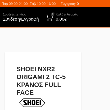
-Παρ 09:00-21:00, Σαβ 10:00-16:00
Σύγκριση:
0
Συνδεθείτε τώρα!
Καλάθι Αγορών
0
Σύνδεση/Εγγραφή
0,00€
SHOEI NXR2
ORIGAMI 2 TC-5
ΚΡΑΝΟΣ FULL
FACE