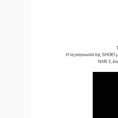
Η τεχνογνωσία της SHOEI με
NXR 2, ένα