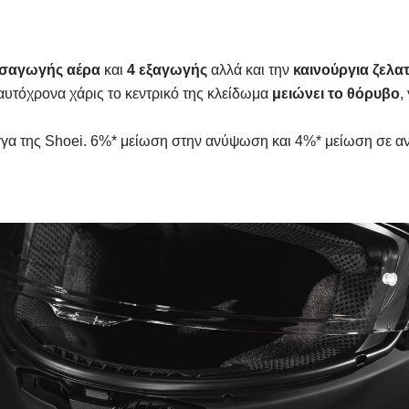
ισαγωγής αέρα
και
4 εξαγωγής
αλλά και την
καινούργια ζελα
υτόχρονα χάρις το κεντρικό της κλείδωμα
μειώνει το θόρυβο
,
α της Shoei. 6%* μείωση στην ανύψωση και 4%* μείωση σε αντ