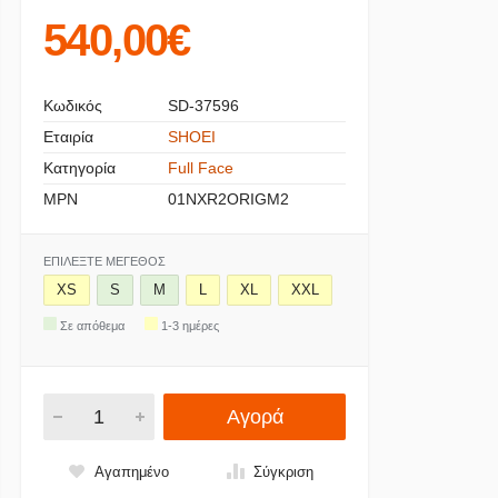
540,00€
Κωδικός
SD-37596
Εταιρία
SHOEI
Κατηγορία
Full Face
MPN
01NXR2ORIGM2
ΕΠΙΛΈΞΤΕ ΜΈΓΕΘΟΣ
XS
S
M
L
XL
XXL
Σε απόθεμα
1-3 ημέρες
Αγορά
Αγαπημένο
Σύγκριση