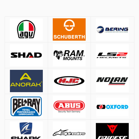
Πολιτική Αγορών
Αποστολές
Όλες οι αποστολές πραγματοποιούνται μέσω
ACS
και
BOX NOW
.
Αθήνα:
2.90€
Εκτός Αθηνών:
3.90€
Αντικαταβολή: +
1.50€
Δωρεάν μεταφορικά για παραγγελίες άνω των
50€
* Εξαιρούνται βαριά/ογκώδη προϊόντα (π.χ. μπαγκαζιέρες), όπου η χρέωση
γίνεται βάσει βάρους ανεξαρτήτως ποσού.
Τρόποι Πληρωμής