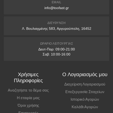
EMAIL
3 δόσεις: άνω των 200€
info@toofast.gr
6 δόσεις: άνω των 400€
9 δόσεις: άνω των 1000€
ΔΙΕΎΘΥΝΣΗ
Λ. Βουλιαγμένης 583, Αργυρούπολη, 16452
12 δόσεις: άνω των 1500€
* Διαθέσιμες μόνο με πιστωτικές κάρτες VISA & Mastercard
ΩΡΆΡΙΟ ΛΕΙΤΟΥΡΓΊΑΣ
Δευτ-Παρ: 09:00-21:00
Παραλαβή από Κατάστημα
Σαβ: 10:00-16:00
Μπορείτε να παραγγείλετε online και να παραλάβετε από το
κατάστημα. Η παραλαβή πρέπει να γίνει εντός
7 εργάσιμων ημερών
,
Χρήσιμες
Ο Λογαριασμός μου
διαφορετικά η παραγγελία ακυρώνεται.
Πληροφορίες
Διαχείριση Λογαριασμού
Επιπλέον Πληροφορίες
Αναζητήστε το δέμα σας
Επεξεργασία Στοιχείων
Η εταιρία μας
Ιστορικό Αγορών
Οι τιμές ισχύουν και για αγορές από το φυσικό κατάστημα.
Όροι χρήσης
Καλάθι Αγορών
Επιστροφές