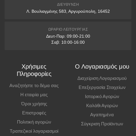
9 δόσεις: άνω των 1000€
11XL
146-155 cm.
ΔΙΕΎΘΥΝΣΗ
Λ. Βουλιαγμένης 583, Αργυρούπολη, 16452
12 δόσεις: άνω των 1500€
* Διαθέσιμες μόνο με πιστωτικές κάρτες VISA & Mastercard
ΩΡΆΡΙΟ ΛΕΙΤΟΥΡΓΊΑΣ
Δευτ-Παρ: 09:00-21:00
Παραλαβή από Κατάστημα
Σαβ: 10:00-16:00
Μπορείτε να παραγγείλετε online και να παραλάβετε από το
κατάστημα. Η παραλαβή πρέπει να γίνει εντός
7 εργάσιμων ημερών
,
Χρήσιμες
Ο Λογαριασμός μου
διαφορετικά η παραγγελία ακυρώνεται.
Πληροφορίες
Διαχείριση Λογαριασμού
ΓΥΝΑΙΚΕΙΑ
Επιπλέον Πληροφορίες
Αναζητήστε το δέμα σας
Επεξεργασία Στοιχείων
ΜΠΟΥΦΑΝ
Η εταιρία μας
Ιστορικό Αγορών
Οι τιμές ισχύουν και για αγορές από το φυσικό κατάστημα.
Όροι χρήσης
Καλάθι Αγορών
Επιστροφές
Αγαπημένα
Πολιτική αγορών
Σύγκριση Προϊόντων
Μέγεθος
Μέτρηση Στήθους
Τραπεζικοί λογαριασμοί