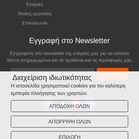
ΧS
80-86 cm.
Εταιρίες
S
86-90 cm.
Θέσεις εργασίας
M
90-94 cm.
Επικοινωνία
L
94-98 cm.
Εγγραφή στο Newsletter
XL
98-102 cm.
XXL
102-106 cm.
Εγγραφείτε στο newsletter της εταιρίας μας για να είσαστε
3XL
106-110 cm.
πάντα ενημερωμένοι για τα προϊόντα και τις προσφορές μας.
Email
Εγγραφή
Διαχείριση ιδιωτικότητας
Η ιστοσελίδα χρησιμοποιεί cookies για την καλύτερη
Ακολουθήστε μας
εμπειρία πλοήγησης των χρηστών.
ΑΠΟΔΟΧΗ ΟΛΩΝ
ΑΠΟΡΡΙΨΗ ΟΛΩΝ
ΕΠΙΛΟΓΗ