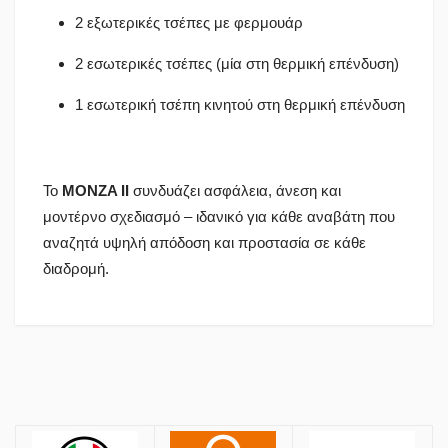
2 εξωτερικές τσέπες με φερμουάρ
2 εσωτερικές τσέπες (μία στη θερμική επένδυση)
1 εσωτερική τσέπη κινητού στη θερμική επένδυση
Το
MONZA II
συνδυάζει ασφάλεια, άνεση και
μοντέρνο σχεδιασμό – ιδανικό για κάθε αναβάτη που
αναζητά υψηλή απόδοση και προστασία σε κάθε
διαδρομή.
Πολιτική Αγορών
Υψος
Αποστολές
Περίμετρος στήθους