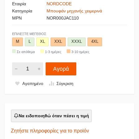
Εταιρία
NORDCODE
Κατηγορία
Μπουφάν μηχανής χειμερινά
MPN
NOR000JAC110
ΕΠΙΛΈΞΤΕ ΜΈΓΕΘΟΣ
M
L
XL
XXL
XXXL
4XL
Σε απόθεμα
1-3 ημέρες
3-10 ημέρες
Αγορά
Αγαπημένο
Σύγκριση
Να ειδοποιηθώ όταν πέσει η τιμή
Ζητήστε πληροφορίες για το προϊόν