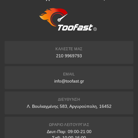
Η κατάθεση πρέπει να γίνει εντός
7 ημερών
και να
αναγράφεται ο αριθμός παραγγελίας.
EUROBANK
IBAN: GR7402606530000930200689486
Δικαιούχος: FAST LINE ΜΟΝΟΠΡΟΣΩΠΗ Ι.Κ.Ε.
ΚΑΛΈΣΤΕ ΜΑΣ
210 9969793
Άτοκες Δόσεις
EMAIL
3 δόσεις: άνω των 200€
info@toofast.gr
6 δόσεις: άνω των 400€
9 δόσεις: άνω των 1000€
ΔΙΕΎΘΥΝΣΗ
Λ. Βουλιαγμένης 583, Αργυρούπολη, 16452
12 δόσεις: άνω των 1500€
* Διαθέσιμες μόνο με πιστωτικές κάρτες VISA & Mastercard
ΩΡΆΡΙΟ ΛΕΙΤΟΥΡΓΊΑΣ
Δευτ-Παρ: 09:00-21:00
Παραλαβή από Κατάστημα
Σαβ: 10:00-16:00