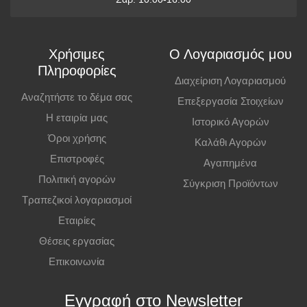
Μπορείτε να παραγγείλετε online και να παραλάβετε από το
κατάστημα. Η παραλαβή πρέπει να γίνει εντός
7 εργάσιμων ημερών
,
Χρήσιμες
Ο Λογαριασμός μου
διαφορετικά η παραγγελία ακυρώνεται.
Πληροφορίες
Διαχείριση Λογαριασμού
Επιπλέον Πληροφορίες
Αναζητήστε το δέμα σας
Επεξεργασία Στοιχείων
Η εταιρία μας
Ιστορικό Αγορών
Οι τιμές ισχύουν και για αγορές από το φυσικό κατάστημα.
Όροι χρήσης
Καλάθι Αγορών
Επιστροφές
Αγαπημένα
Πολιτική αγορών
Σύγκριση Προϊόντων
Τραπεζικοί λογαριασμοί
Εταιρίες
Θέσεις εργασίας
Επικοινωνία
Εγγραφή στο Newsletter