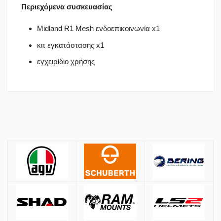
Περιεχόμενα συσκευασίας
Midland R1 Mesh ενδοεπικοινωνία x1
κιτ εγκατάστασης x1
εγχειρίδιο χρήσης
Πολιτική Αγορών
Αποστολές
Όλες οι αποστολές πραγματοποιούνται μέσω
ACS
και
BOX NOW
.
Αθήνα:
2.90€