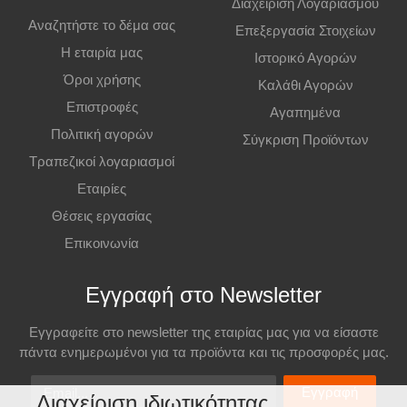
Διαχείριση Λογαριασμού
Επιπλέον Πληροφορίες
Αναζητήστε το δέμα σας
Επεξεργασία Στοιχείων
Η εταιρία μας
Ιστορικό Αγορών
Οι τιμές ισχύουν και για αγορές από το φυσικό κατάστημα.
Όροι χρήσης
Καλάθι Αγορών
Επιστροφές
Αγαπημένα
Πολιτική αγορών
Σύγκριση Προϊόντων
Τραπεζικοί λογαριασμοί
Εταιρίες
Θέσεις εργασίας
Επικοινωνία
Εγγραφή στο Newsletter
Εγγραφείτε στο newsletter της εταιρίας μας για να είσαστε
πάντα ενημερωμένοι για τα προϊόντα και τις προσφορές μας.
Email
Εγγραφή
Διαχείριση ιδιωτικότητας