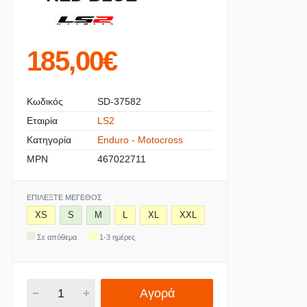
185,00€
Κωδικός
SD-37582
Εταιρία
LS2
Κατηγορία
Enduro - Motocross
MPN
467022711
ΕΠΙΛΈΞΤΕ ΜΈΓΕΘΟΣ
XS
S
M
L
XL
XXL
Σε απόθεμα
1-3 ημέρες
Αγορά