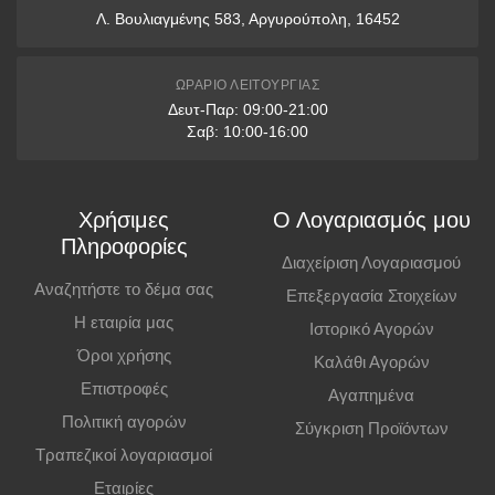
Λ. Βουλιαγμένης 583, Αργυρούπολη, 16452
12 δόσεις: άνω των 1500€
* Διαθέσιμες μόνο με πιστωτικές κάρτες VISA & Mastercard
ΩΡΆΡΙΟ ΛΕΙΤΟΥΡΓΊΑΣ
Δευτ-Παρ: 09:00-21:00
Παραλαβή από Κατάστημα
Σαβ: 10:00-16:00
Μπορείτε να παραγγείλετε online και να παραλάβετε από το
κατάστημα. Η παραλαβή πρέπει να γίνει εντός
7 εργάσιμων ημερών
,
Χρήσιμες
Ο Λογαριασμός μου
διαφορετικά η παραγγελία ακυρώνεται.
Πληροφορίες
Διαχείριση Λογαριασμού
Επιπλέον Πληροφορίες
Αναζητήστε το δέμα σας
Επεξεργασία Στοιχείων
Η εταιρία μας
Ιστορικό Αγορών
Οι τιμές ισχύουν και για αγορές από το φυσικό κατάστημα.
Όροι χρήσης
Καλάθι Αγορών
Επιστροφές
Αγαπημένα
Πολιτική αγορών
Σύγκριση Προϊόντων
Τραπεζικοί λογαριασμοί
Εταιρίες