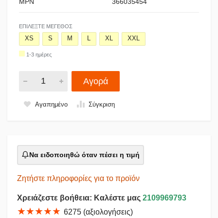
MPN
366035454
ΕΠΙΛΈΞΤΕ ΜΈΓΕΘΟΣ
XS
S
M
L
XL
XXL
1-3 ημέρες
Αγορά
Αγαπημένο
Σύγκριση
Να ειδοποιηθώ όταν πέσει η τιμή
Ζητήστε πληροφορίες για το προϊόν
Χρειάζεστε βοήθεια: Καλέστε μας
2109969793
★★★★★
6275 (αξιολογήσεις)