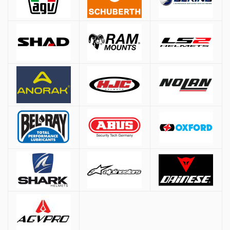
ΚΡΑΝΗ
Όλες οι αποστολές πραγματοποιούνται μέσω
ACS
και
BOX NOW
.
Αθήνα:
2.90€
Εκτός Αθηνών:
3.90€
Αντικαταβολή: +
1.50€
Μέγεθος
Μέτρηση περιφέρειας κεφαλιού
Δωρεάν μεταφορικά για παραγγελίες άνω των
50€
ΧS
53-54 cm.
* Εξαιρούνται βαριά/ογκώδη προϊόντα (π.χ. μπαγκαζιέρες), όπου η χρέωση
S
55-56 cm.
γίνεται βάσει βάρους ανεξαρτήτως ποσού.
M
57-58 cm.
Τρόποι Πληρωμής
L
59-60 cm.
XL
61-62 cm.
Αντικαταβολή:
Πληρωμή στον courier κατά την παράδοση
XXL
63-64 cm.
PayPal
3XL
65-66 cm.
Πιστωτική / Χρεωστική Κάρτα: