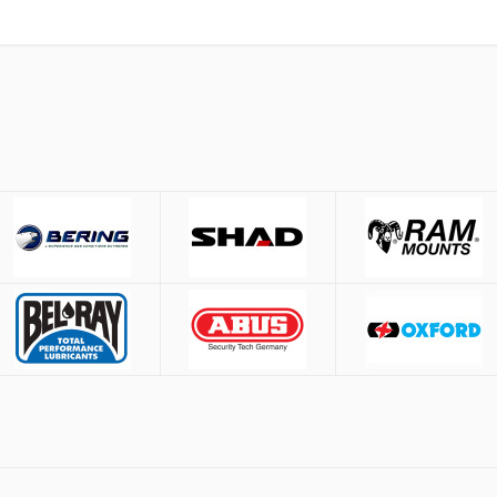
έσω
ACS
και
BOX NOW
.
Μέτρηση περιφέρειας κεφαλ
53-54 cm.
ίες άνω των
50€
55-56 cm.
57-58 cm.