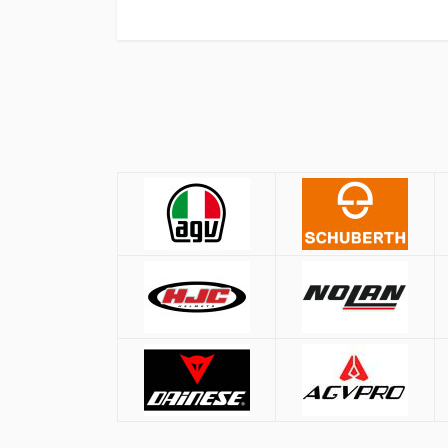
Πολιτική Αγορών
Αποστολές
ΚΡΑΝΗ
Όλες οι αποστολές πραγματοποιούνται μ
Αθήνα:
2.90€
Εκτός Αθηνών:
3.90€
Μέγεθος
Αντικαταβολή: +
1.50€
ΧS
Δωρεάν μεταφορικά για παραγγελ
S
M