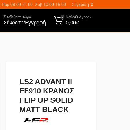
-Παρ 09:00-21:00, Σαβ 10:00-16:00
Σύγκριση:
0
Συνδεθείτε τώρα!
Καλάθι Αγορών
0
Σύνδεση/Εγγραφή
0,00€
LS2 ADVANT II
FF910 ΚΡΑΝΟΣ
FLIP UP SOLID
MATT BLACK