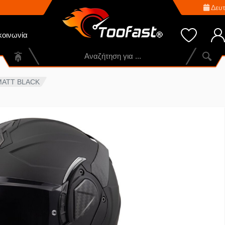
Δευτ
κοινωνία
 MATT BLACK