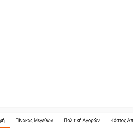
φή
Πίνακας Μεγεθών
Πολιτική Αγορών
Κόστος Α