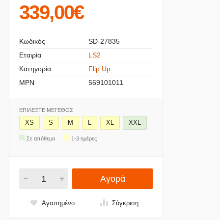
339,00€
Κωδικός
SD-27835
Εταιρία
LS2
Κατηγορία
Flip Up
MPN
569101011
ΕΠΙΛΈΞΤΕ ΜΈΓΕΘΟΣ
XS
S
M
L
XL
XXL
Σε απόθεμα
1-3 ημέρες
Αγορά
Αγαπημένο
Σύγκριση