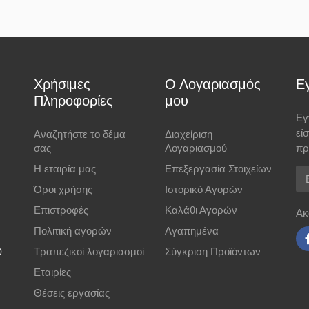
ιέρες), όπου η χρέωση γίνεται βάσει βάρους ανεξαρτήτως ποσού.
59-60 cm.
61-62 cm.
63-64 cm.
65-66 cm.
Χρήσιμες
Ο Λογαριασμός
Ε
r κατά την παράδοση
Πληροφορίες
μου
Εγ
εί
Αναζητήστε το δέμα
Διαχείριση
σας
Λογαριασμού
πρ
Η εταιρία μας
Επεξεργασία Στοιχείων
Em
 μέσω
Eurobank
με ασφάλεια SSL 256-bit.
Όροι χρήσης
Ιστορικό Αγορών
Επιστροφές
Καλάθι Αγορών
Ακ
ημερών
και να αναγράφεται ο αριθμός παραγγελίας.
Μέτρηση περιφέρειας κεφαλ
Πολιτική αγορών
Αγαπημένα
48-50 cm.
Τραπεζικοί λογαριασμοί
Σύγκριση Προϊόντων
0
51-52 cm.
Εταιρίες
53-54 cm.
Θέσεις εργασίας