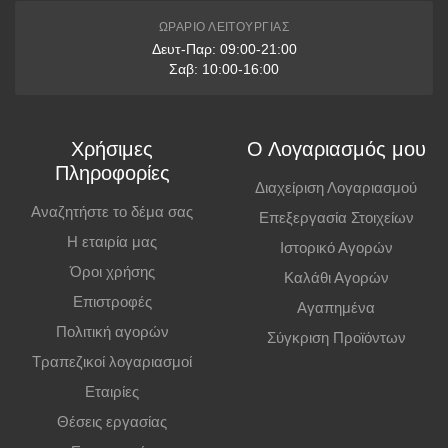
* Διαθέσιμες μόνο με πιστωτικές κάρτες VISA & Mastercard
ΩΡΆΡΙΟ ΛΕΙΤΟΥΡΓΊΑΣ
Δευτ-Παρ: 09:00-21:00
Παραλαβή από Κατάστημα
Σαβ: 10:00-16:00
Μπορείτε να παραγγείλετε online και να παραλάβετε από το
κατάστημα. Η παραλαβή πρέπει να γίνει εντός
7 εργάσιμων ημερών
,
Χρήσιμες
Ο Λογαριασμός μου
διαφορετικά η παραγγελία ακυρώνεται.
Πληροφορίες
Διαχείριση Λογαριασμού
Επιπλέον Πληροφορίες
Αναζητήστε το δέμα σας
Επεξεργασία Στοιχείων
Η εταιρία μας
Ιστορικό Αγορών
Οι τιμές ισχύουν και για αγορές από το φυσικό κατάστημα.
Όροι χρήσης
Καλάθι Αγορών
Επιστροφές
Αγαπημένα
Πολιτική αγορών
Σύγκριση Προϊόντων
Τραπεζικοί λογαριασμοί
Εταιρίες
Θέσεις εργασίας