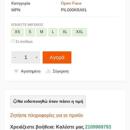
Κατηγορία
Open Face
MPN
PIL000KRA91
ΕΠΙΛΈΞΤΕ ΜΈΓΕΘΟΣ
XS
S
M
L
XL
XXL
Σε απόθεμα
Αγορά
Αγαπημένο
Σύγκριση
Να ειδοποιηθώ όταν πέσει η τιμή
Ζητήστε πληροφορίες για το προϊόν
Χρειάζεστε βοήθεια: Καλέστε μας
2109969793