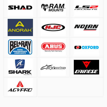
Αθήνα:
2.90€
Εκτός Αθηνών:
3.90€
Αντικαταβολή: +
1.50€
Μέγεθος
Μέτρηση περιφέρειας κεφαλιού
Δωρεάν μεταφορικά για παραγγελίες άνω των
50€
ΧS
53-54 cm.
* Εξαιρούνται βαριά/ογκώδη προϊόντα (π.χ. μπαγκαζιέρες), όπου η χρέωση
S
55-56 cm.
γίνεται βάσει βάρους ανεξαρτήτως ποσού.
M
57-58 cm.
Τρόποι Πληρωμής
L
59-60 cm.
XL
61-62 cm.
Αντικαταβολή:
Πληρωμή στον courier κατά την παράδοση
XXL
63-64 cm.
PayPal
3XL
65-66 cm.
Πιστωτική / Χρεωστική Κάρτα:
Υποστηρίζονται VISA & Mastercard.
Οι συναλλαγές πραγματοποιούνται μέσω
Eurobank
με