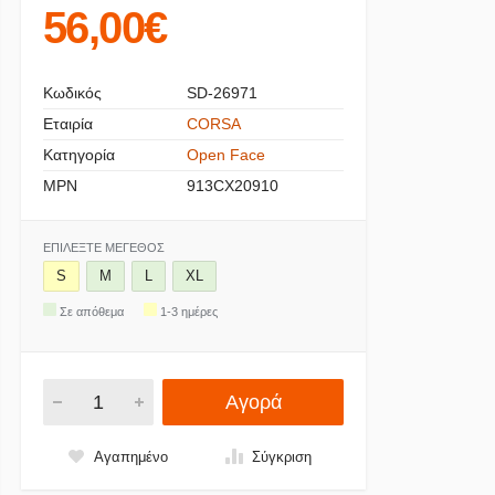
56,00€
Κωδικός
SD-26971
Εταιρία
CORSA
Κατηγορία
Open Face
MPN
913CX20910
ΕΠΙΛΈΞΤΕ ΜΈΓΕΘΟΣ
S
M
L
XL
Σε απόθεμα
1-3 ημέρες
Αγορά
Αγαπημένο
Σύγκριση