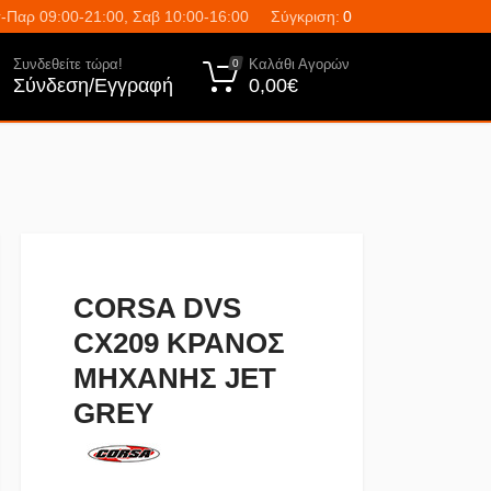
-Παρ 09:00-21:00, Σαβ 10:00-16:00
Σύγκριση:
0
Συνδεθείτε τώρα!
Καλάθι Αγορών
0
Σύνδεση/Εγγραφή
0,00€
CORSA DVS
CΧ209 ΚΡΑΝΟΣ
ΜΗΧΑΝΗΣ JET
GREY