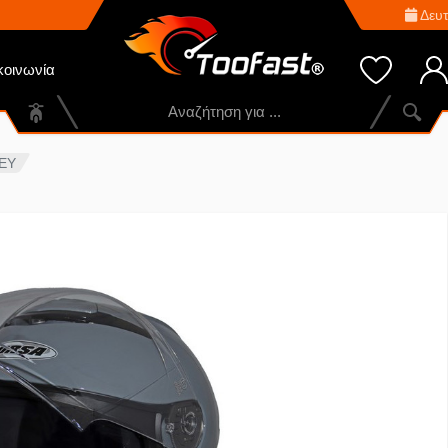
Δευτ
κοινωνία
EY