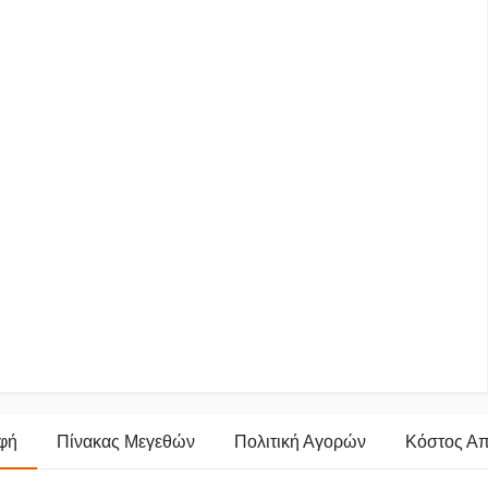
φή
Πίνακας Μεγεθών
Πολιτική Αγορών
Κόστος Α