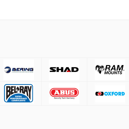
έσω
ACS
και
BOX NOW
.
Μέτρηση περιφέρειας κεφαλ
53-54 cm.
ίες άνω των
50€
55-56 cm.