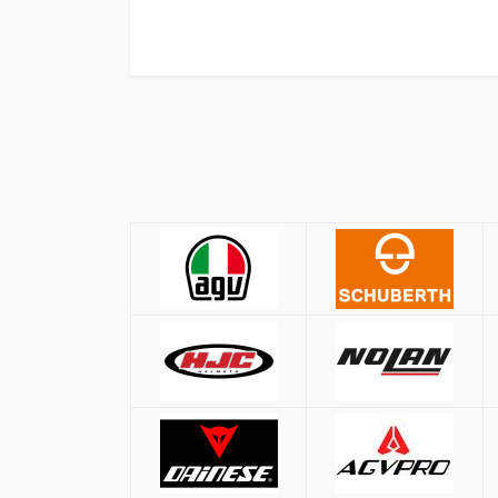
Πολιτική Αγορών
Αποστολές
ΚΡΑΝΗ
Όλες οι αποστολές πραγματοποιούνται μ
Αθήνα:
2.90€
Εκτός Αθηνών:
3.90€
Μέγεθος
Αντικαταβολή: +
1.50€
ΧS
Δωρεάν μεταφορικά για παραγγελ
S