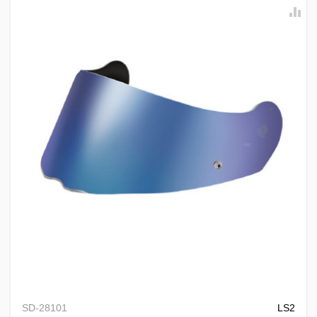
Αθήνα:
2.90€
Εκτός Αθηνών:
3.90€
Αντικαταβολή: +
1.50€
Δωρεάν μεταφορικά για παραγγελίες άνω των
50€
* Εξαιρούνται βαριά/ογκώδη προϊόντα (π.χ. μπαγκαζιέρες), όπου η χρέωση
γίνεται βάσει βάρους ανεξαρτήτως ποσού.
Τρόποι Πληρωμής
Αντικαταβολή:
Πληρωμή στον courier κατά την παράδοση
PayPal
Πιστωτική / Χρεωστική Κάρτα:
SD-28101
LS2
Υποστηρίζονται VISA & Mastercard.