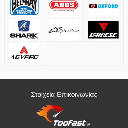
* Διαθέσιμες μόνο με πιστωτικές κάρτες VISA & Mastercard
Παραλαβή από Κατάστημα
Μπορείτε να παραγγείλετε online και να παραλάβετε από το
κατάστημα. Η παραλαβή πρέπει να γίνει εντός
7 εργάσιμων ημερών
,
διαφορετικά η παραγγελία ακυρώνεται.
Επιπλέον Πληροφορίες
Οι τιμές ισχύουν και για αγορές από το φυσικό κατάστημα.
Στοιχεία Επικοινωνίας