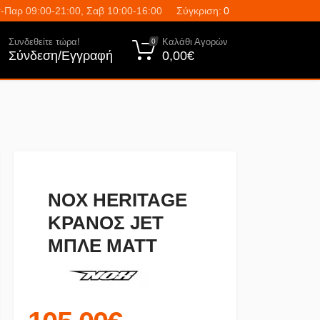
-Παρ 09:00-21:00, Σαβ 10:00-16:00
Σύγκριση:
0
Συνδεθείτε τώρα!
Καλάθι Αγορών
0
Σύνδεση/Εγγραφή
0,00€
NOX HERITAGE
ΚΡΑΝΟΣ JET
MΠΛΕ ΜΑΤT