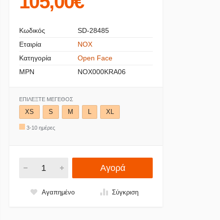
105,00€
Κωδικός
SD-28485
Εταιρία
NOX
Κατηγορία
Open Face
MPN
NOX000KRA06
ΕΠΙΛΈΞΤΕ ΜΈΓΕΘΟΣ
XS
S
M
L
XL
3-10 ημέρες
Αγορά
Αγαπημένο
Σύγκριση