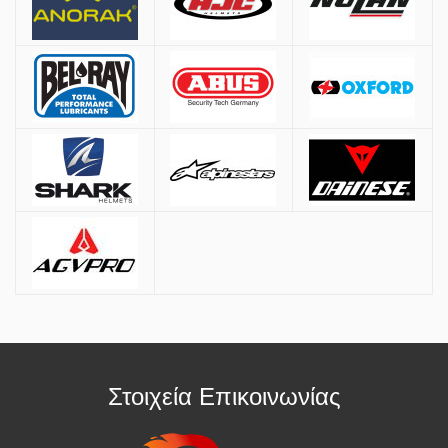
9 δόσεις: άνω των 1000€
12 δόσεις: άνω των 1500€
* Διαθέσιμες μόνο με πιστωτικές κάρτες VISA & Mastercard
Παραλαβή από Κατάστημα
Μπορείτε να παραγγείλετε online και να παραλάβετε από το
κατάστημα. Η παραλαβή πρέπει να γίνει εντός
7 εργάσιμων ημερών
,
διαφορετικά η παραγγελία ακυρώνεται.
Επιπλέον Πληροφορίες
Οι τιμές ισχύουν και για αγορές από το φυσικό κατάστημα.
Στοιχεία Επικοινωνίας