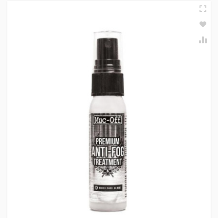
Αποστολές
ΚΡΑΝΗ
Όλες οι αποστολές πραγματοποιούνται μέσω
ACS
και
BOX NOW
.
Αθήνα:
2.90€
Εκτός Αθηνών:
3.90€
Αντικαταβολή: +
1.50€
Μέγεθος
Μέτρηση περιφέρειας κεφαλιού
Δωρεάν μεταφορικά για παραγγελίες άνω των
50€
ΧS
53-54 cm.
* Εξαιρούνται βαριά/ογκώδη προϊόντα (π.χ. μπαγκαζιέρες), όπου η χρέωση
S
55-56 cm.
γίνεται βάσει βάρους ανεξαρτήτως ποσού.
M
57-58 cm.
Τρόποι Πληρωμής
L
59-60 cm.
XL
61-62 cm.
Αντικαταβολή:
Πληρωμή στον courier κατά την παράδοση
XXL
63-64 cm.