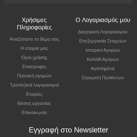
Μπορείτε να παραγγείλετε online και να παραλάβετε από το
κατάστημα. Η παραλαβή πρέπει να γίνει εντός
7 εργάσιμων ημερών
,
Χρήσιμες
Ο Λογαριασμός μου
διαφορετικά η παραγγελία ακυρώνεται.
Πληροφορίες
Διαχείριση Λογαριασμού
Επιπλέον Πληροφορίες
Αναζητήστε το δέμα σας
Επεξεργασία Στοιχείων
Η εταιρία μας
Ιστορικό Αγορών
Οι τιμές ισχύουν και για αγορές από το φυσικό κατάστημα.
Όροι χρήσης
Καλάθι Αγορών
Επιστροφές
Αγαπημένα
Πολιτική αγορών
Σύγκριση Προϊόντων
Τραπεζικοί λογαριασμοί
Εταιρίες
Θέσεις εργασίας
Επικοινωνία
Εγγραφή στο Newsletter