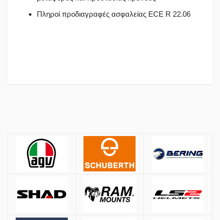
Πληροί προδιαγραφές ασφαλείας ECE R 22.06
Πολιτική Αγορών
Αποστολές
Όλες οι αποστολές πραγματοποιούνται μέσω
ACS
και
BOX NOW
.
Αθήνα:
2.90€
Εκτός Αθηνών:
3.90€