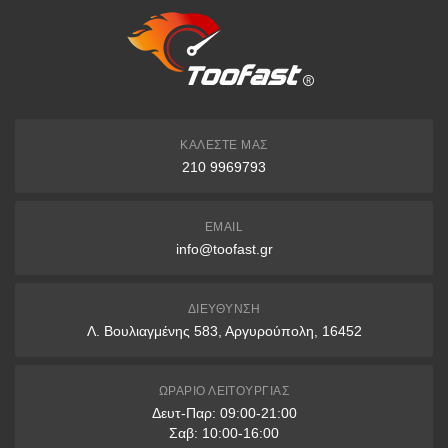
αναγράφεται ο αριθμός παραγγελίας.
EUROBANK
IBAN: GR7402606530000930200689486
Δικαιούχος: FAST LINE ΜΟΝΟΠΡΟΣΩΠΗ Ι.Κ.Ε.
ΚΑΛΈΣΤΕ ΜΑΣ
210 9969793
Άτοκες Δόσεις
EMAIL
3 δόσεις: άνω των 200€
info@toofast.gr
6 δόσεις: άνω των 400€
9 δόσεις: άνω των 1000€
ΔΙΕΎΘΥΝΣΗ
Λ. Βουλιαγμένης 583, Αργυρούπολη, 16452
12 δόσεις: άνω των 1500€
* Διαθέσιμες μόνο με πιστωτικές κάρτες VISA & Mastercard
ΩΡΆΡΙΟ ΛΕΙΤΟΥΡΓΊΑΣ
Δευτ-Παρ: 09:00-21:00
Παραλαβή από Κατάστημα
Σαβ: 10:00-16:00