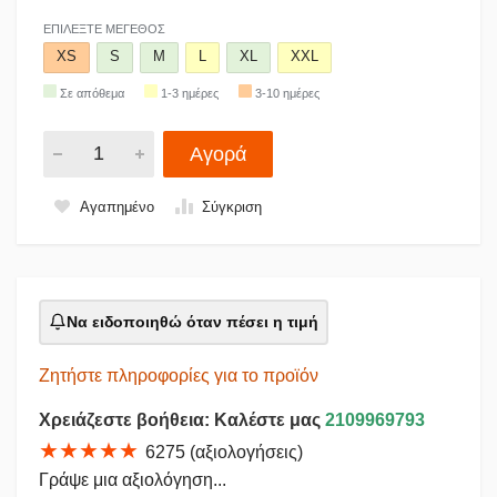
ΕΠΙΛΈΞΤΕ ΜΈΓΕΘΟΣ
XS
S
M
L
XL
XXL
Σε απόθεμα
1-3 ημέρες
3-10 ημέρες
Αγορά
Αγαπημένο
Σύγκριση
Να ειδοποιηθώ όταν πέσει η τιμή
Ζητήστε πληροφορίες για το προϊόν
Χρειάζεστε βοήθεια: Καλέστε μας
2109969793
★★★★★
6275 (αξιολογήσεις)
Γράψε μια αξιολόγηση...