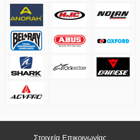
3 δόσεις: άνω των 200€
6 δόσεις: άνω των 400€
9 δόσεις: άνω των 1000€
12 δόσεις: άνω των 1500€
* Διαθέσιμες μόνο με πιστωτικές κάρτες VISA & Mastercard
Παραλαβή από Κατάστημα
Μπορείτε να παραγγείλετε online και να παραλάβετε από το
κατάστημα. Η παραλαβή πρέπει να γίνει εντός
7 εργάσιμων ημερών
,
διαφορετικά η παραγγελία ακυρώνεται.
Επιπλέον Πληροφορίες
Οι τιμές ισχύουν και για αγορές από το φυσικό κατάστημα.
Στοιχεία Επικοινωνίας