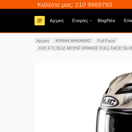
Καλέστε μας: 210 9969793
Αρχική
Εταιρίες
Blog/Νέα
Επι
Αρχική
ΚΡΑΝΗ ΜΗΧΑΝΗΣ
Full Face
HJC F71 ELIZ MC9SF ΚΡΑΝΟΣ FULL FACE SILV