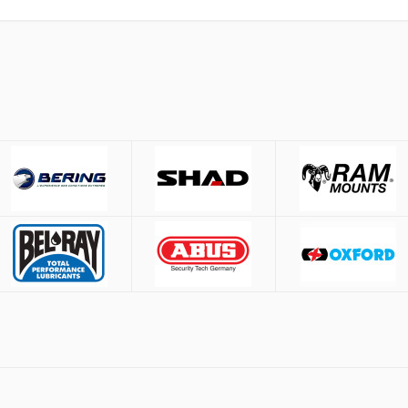
έσω
ACS
και
BOX NOW
.
Μέτρηση περιφέρειας κεφαλ
53-54 cm.
ίες άνω των
50€
55-56 cm.
57-58 cm.