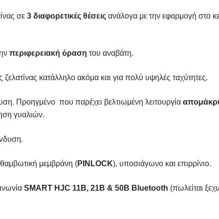
τίνας σε
3 διαφορετικές θέσεις
ανάλογα με την εφαρμογή στο κεφ
την
περιφερειακή όραση
του αναβάτη.
ς ζελατίνας κατάλληλο ακόμα και για πολύ υψηλές ταχύτητες.
δυση. Προηγμένο που παρέχει βελτιωμένη λειτουργία
απομάκρυ
τηση γυαλιών.
νδυση.
ιθαμβωτική μεμβράνη (
PINLOCK
), υποσιάγωνο και επιρρίνιο.
οινωνία
SMART HJC 11B, 21B & 50B Bluetooth
(πωλείται ξεχ