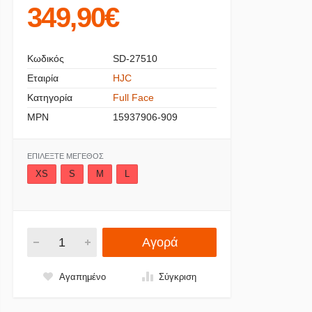
349,90€
Κωδικός
SD-27510
Εταιρία
HJC
Κατηγορία
Full Face
MPN
15937906-909
ΕΠΙΛΈΞΤΕ ΜΈΓΕΘΟΣ
XS
S
M
L
Αγορά
Αγαπημένο
Σύγκριση