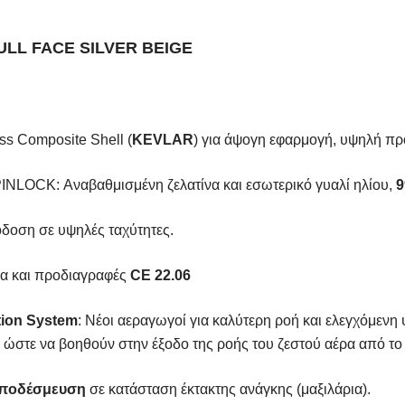
ULL FACE SILVER BEIGE
s Composite Shell (
KEVLAR
) για άψογη εφαρμογή, υψηλή πρ
PINLOCK: Αναβαθμισμένη ζελατίνα και εσωτερικό γυαλί ηλίου,
9
όδοση σε υψηλές ταχύτητες.
α και προδιαγραφές
CE
22.06
tion System
: Νέοι αεραγωγοί για καλύτερη ροή και ελεγχόμενη
ώστε να βοηθούν στην έξοδο της ροής του ζεστού αέρα από το
αποδέσμευση
σε κατάσταση έκτακτης ανάγκης (μαξιλάρια).