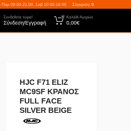
-Παρ 09:00-21:00, Σαβ 10:00-16:00
Σύγκριση:
0
Συνδεθείτε τώρα!
Καλάθι Αγορών
0
Σύνδεση/Εγγραφή
0,00€
HJC F71 ELIZ
MC9SF ΚΡΑΝΟΣ
FULL FACE
SILVER BEIGE