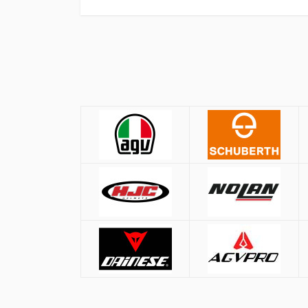
Πολιτική Αγορών
Αποστολές
ΚΡΑΝΗ
Όλες οι αποστολές πραγματοποιούνται μ
Αθήνα:
2.90€
Εκτός Αθηνών:
3.90€
Μέγεθος
Αντικαταβολή: +
1.50€
ΧS
Δωρεάν μεταφορικά για παραγγελ
S
M