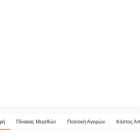
φή
Πίνακας Μεγεθών
Πολιτική Αγορών
Κόστος Α