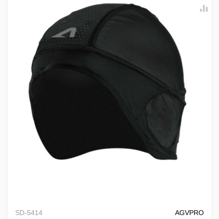
Αθήνα:
2.90€
Εκτός Αθηνών:
3.90€
Αντικαταβολή: +
1.50€
Μέγεθος
Μέτρηση περιφέρειας κεφαλιού
Δωρεάν μεταφορικά για παραγγελίες άνω των
50€
ΧS
53-54 cm.
* Εξαιρούνται βαριά/ογκώδη προϊόντα (π.χ. μπαγκαζιέρες), όπου η χρέωση
S
55-56 cm.
γίνεται βάσει βάρους ανεξαρτήτως ποσού.
M
57-58 cm.
Τρόποι Πληρωμής
L
59-60 cm.
XL
61-62 cm.
Αντικαταβολή:
Πληρωμή στον courier κατά την παράδοση
XXL
63-64 cm.
PayPal
3XL
65-66 cm.
Πιστωτική / Χρεωστική Κάρτα:
SD-5414
AGVPRO
Υποστηρίζονται VISA & Mastercard.