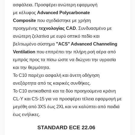
ασφάλεια. Προσφέρει ανώτερη εφαρμογή
με κέλυφος
Advanced Polycarbonate
Composite
που σχεδιάστηκε με χρήση
προηγμένης
τεχνολογίας CAD
. Συνδυασμένο με
ανώτερη ζελατίνα με ευρύ οπτικό πεδίο και
βελτιωμένο σύστημα
"ACS" Advanced Channeling
Ventilation
που επιτρέπει την πλήρη ροή αέρα από
εμπρός προς τα πίσω ώστε να διώχνει την υγρασία
και την θερμότητα.
Το C10 παρέχει ασφαλή και άνετη οδήγηση
ανεξάρτητα από τις καιρικές συνθήκες.
Το C10 αντικαθιστά και τα δύο προηγούμενα κράνη
CL-Y και CS-15 για να προσφέρει τέλεια εφαρμογή με
μεγέθη από 3XS έως 2XL και να καλύπτει από παιδιά
έως ενήλικες.
STANDARD ECE 22.06