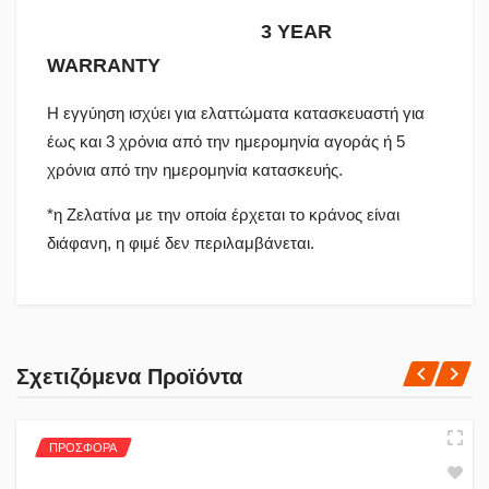
3 YEAR
WARRANTY
Η εγγύηση ισχύει για ελαττώματα κατασκευαστή για
έως και 3 χρόνια από την ημερομηνία αγοράς ή 5
χρόνια από την ημερομηνία κατασκευής.
*η Ζελατίνα με την οποία έρχεται το κράνος είναι
διάφανη, η φιμέ δεν περιλαμβάνεται.
Πολιτική Αγορών
Σχετιζόμενα Προϊόντα
Αποστολές
ΠΡΟΣΦΟΡΑ
ΚΡΑΝΗ
Όλες οι αποστολές πραγματοποιούνται μέσω
ACS
και
BOX NOW
.