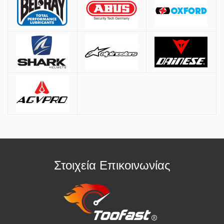
* Διαθέσιμες μόνο με πιστωτικές κάρτες VISA & Mastercard
Παραλαβή από Κατάστημα
Μπορείτε να παραγγείλετε online και να παραλάβετε από το
κατάστημα. Η παραλαβή πρέπει να γίνει εντός
7 εργάσιμων ημερών
,
διαφορετικά η παραγγελία ακυρώνεται.
Επιπλέον Πληροφορίες
Οι τιμές ισχύουν και για αγορές από το φυσικό κατάστημα.
Στοιχεία Επικοινωνίας