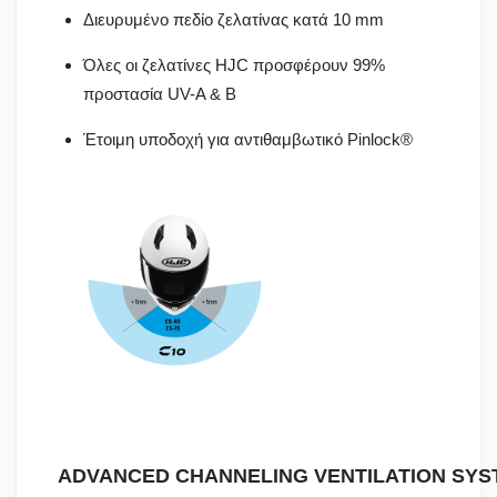
Διευρυμένο πεδίο ζελατίνας κατά 10 mm
Όλες οι ζελατίνες HJC προσφέρουν 99%
προστασία UV-A & B
Έτοιμη υποδοχή για αντιθαμβωτικό Pinlock®
ADVANCED
CHANNELING
VENTILATION
SYS