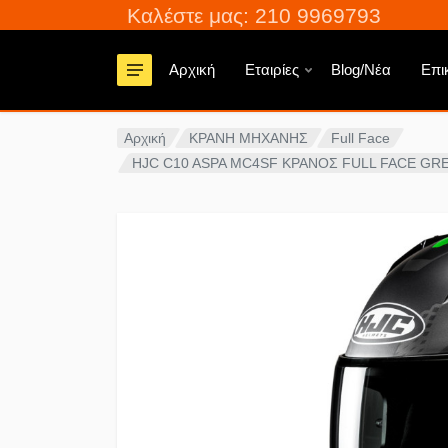
Καλέστε μας: 210 9969793
Αρχική
Εταιρίες
Blog/Νέα
Επι
Αρχική
ΚΡΑΝΗ ΜΗΧΑΝΗΣ
Full Face
HJC C10 ASPA MC4SF ΚΡΑΝΟΣ FULL FACE GR