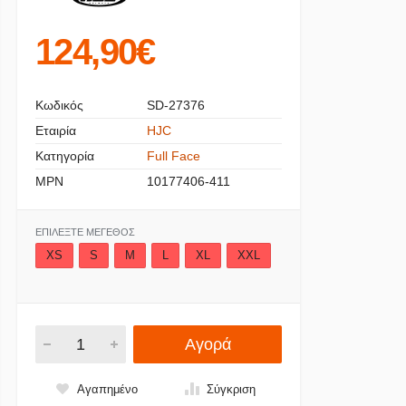
124,90€
Κωδικός
SD-27376
Εταιρία
HJC
Κατηγορία
Full Face
MPN
10177406-411
ΕΠΙΛΈΞΤΕ ΜΈΓΕΘΟΣ
XS
S
M
L
XL
XXL
Αγορά
Αγαπημένο
Σύγκριση