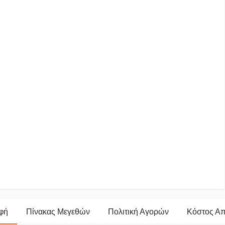
φή
Πίνακας Μεγεθών
Πολιτική Αγορών
Κόστος Α