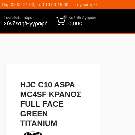
-Παρ 09:00-21:00, Σαβ 10:00-16:00
Σύγκριση:
0
Συνδεθείτε τώρα!
Καλάθι Αγορών
0
Σύνδεση/Εγγραφή
0,00€
HJC C10 ASPA
MC4SF ΚΡΑΝΟΣ
FULL FACE
GREEN
TITANIUM