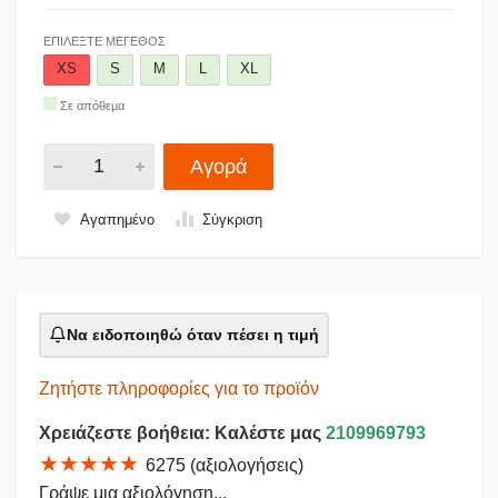
ΕΠΙΛΈΞΤΕ ΜΈΓΕΘΟΣ
XS
S
M
L
XL
Σε απόθεμα
Αγορά
Αγαπημένο
Σύγκριση
Να ειδοποιηθώ όταν πέσει η τιμή
Ζητήστε πληροφορίες για το προϊόν
Χρειάζεστε βοήθεια: Καλέστε μας
2109969793
★★★★★
6275 (αξιολογήσεις)
Γράψε μια αξιολόγηση...