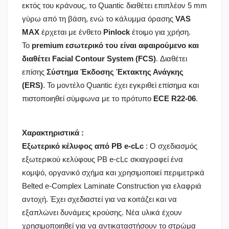
εκτός του κράνους, το Quantic διαθέτει επιπλέον 5 mm
γύρω από τη βάση, ενώ το κάλυμμα όρασης
VAS
MAX
έρχεται με ένθετο
Pinlock
έτοιμο για χρήση.
Το
premium εσωτερικό του είναι αφαιρούμενο και
διαθέτει Facial Contour System (FCS)
. Διαθέτει
επίσης
Σύστημα Έκδοσης Έκτακτης Ανάγκης
(ERS)
. Το μοντέλο Quantic έχει εγκριθεί επίσημα και
πιστοποιηθεί σύμφωνα με το πρότυπο
ECE R22-06
.
Χαρακτηριστικά :
Εξωτερικό κέλυφος από PB e-cLc
: Ο σχεδιασμός
εξωτερικού κελύφους PB e-cLc σκιαγραφεί ένα
κομψό, οργανικό σχήμα και χρησιμοποιεί περιμετρικά
Belted e-Complex Laminate Construction για ελαφριά
αντοχή. Έχει σχεδιαστεί για να κοιτάζει και να
εξαπλώνει δυνάμεις κρούσης. Νέα υλικά έχουν
χρησιμοποιηθεί για να αντικαταστήσουν το στρώμα