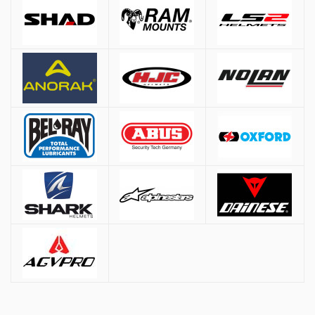
L
53-54 cm.
Άτοκες Δόσεις
3 δόσεις: άνω των 200€
6 δόσεις: άνω των 400€
9 δόσεις: άνω των 1000€
12 δόσεις: άνω των 1500€
* Διαθέσιμες μόνο με πιστωτικές κάρτες VISA & Mastercard
Παραλαβή από Κατάστημα
Μπορείτε να παραγγείλετε online και να παραλάβετε από το
κατάστημα. Η παραλαβή πρέπει να γίνει εντός
7 εργάσιμων ημερών
,
διαφορετικά η παραγγελία ακυρώνεται.
Επιπλέον Πληροφορίες