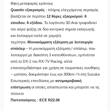
θήκη μεταφοράς κράνους
Quantic εξαερισμός
: πλήρης ελεγχόμενος αερισμός
βασίζεται σε περίπου
12 θύρες εξαερισμού
:
6
είσοδου
,
6 εξόδου
. Το λογότυπο 3D Arai τροφοδοτεί
τον αέρα ψύξης σε δύο κεντρικά σημεία εισαγωγής
και λειτουργεί καλά σε χαμηλή
ταχύτητα.
Μονοκόμματη εξάτμιση με λειτουργία
σπόιλερ
– Η μονοκόμματη εξάτμιση / σπόιλερ, που
λειτουργεί με διακόπτη 3 κατευθύνσεων, εμπνέεται
από το DX-2 του RX-7V Racing, αλλά
επανασχεδιάστηκε για χρήση σε τουριστικές συνθήκες
– ωστόσο, δοκιμάστηκε έως και 300km / h στη Suzuka
Εσωτερικές επενδύσεις με
αντιμικροβιακή
επίστρωση
οι οποίες αποσπώνται και μπορείτε να τις
πλύνετε
Πιστοποίησεις : ECE R22.06