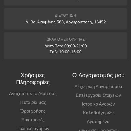
6 δόσεις: άνω των 400€
9 δόσεις: άνω των 1000€
ΔΙΕΎΘΥΝΣΗ
Λ. Βουλιαγμένης 583, Αργυρούπολη, 16452
12 δόσεις: άνω των 1500€
* Διαθέσιμες μόνο με πιστωτικές κάρτες VISA & Mastercard
ΩΡΆΡΙΟ ΛΕΙΤΟΥΡΓΊΑΣ
Δευτ-Παρ: 09:00-21:00
Παραλαβή από Κατάστημα
Σαβ: 10:00-16:00
Μπορείτε να παραγγείλετε online και να παραλάβετε από το
κατάστημα. Η παραλαβή πρέπει να γίνει εντός
7 εργάσιμων ημερών
,
Χρήσιμες
Ο Λογαριασμός μου
διαφορετικά η παραγγελία ακυρώνεται.
Πληροφορίες
Διαχείριση Λογαριασμού
Επιπλέον Πληροφορίες
Αναζητήστε το δέμα σας
Επεξεργασία Στοιχείων
Η εταιρία μας
Ιστορικό Αγορών
Οι τιμές ισχύουν και για αγορές από το φυσικό κατάστημα.
Όροι χρήσης
Καλάθι Αγορών
Επιστροφές
Αγαπημένα
Πολιτική αγορών
Σύγκριση Προϊόντων