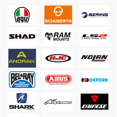
Αποστολές
ΚΡΑΝΗ
Όλες οι αποστολές πραγματοποιούνται μέσω
ACS
και
BOX NOW
.
Αθήνα:
2.90€
Εκτός Αθηνών:
3.90€
Αντικαταβολή: +
1.50€
Μέγεθος
Μέτρηση περιφέρειας κεφαλιού
Δωρεάν μεταφορικά για παραγγελίες άνω των
50€
ΧS
53-54 cm.
* Εξαιρούνται βαριά/ογκώδη προϊόντα (π.χ. μπαγκαζιέρες), όπου η χρέωση
S
55-56 cm.
γίνεται βάσει βάρους ανεξαρτήτως ποσού.
M
57-58 cm.
Τρόποι Πληρωμής
L
59-60 cm.
XL
61-62 cm.
Αντικαταβολή:
Πληρωμή στον courier κατά την παράδοση