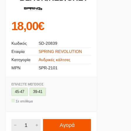
18,00€
Κωδικός
SD-20839
Εταιρία
SPRING REVOLUTION
Κατηγορία
Ανδρικές κάλτσες
MPN
SPR-2101
ΕΠΙΛΈΞΤΕ ΜΈΓΕΘΟΣ
45-47
39-41
Σε απόθεμα
Αγορά