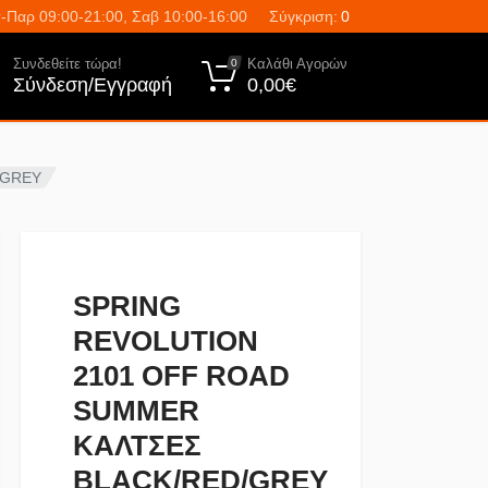
-Παρ 09:00-21:00, Σαβ 10:00-16:00
Σύγκριση:
0
Συνδεθείτε τώρα!
Καλάθι Αγορών
0
Σύνδεση/Εγγραφή
0,00€
/GREY
SPRING
REVOLUTION
2101 OFF ROAD
SUMMER
ΚΑΛΤΣΕΣ
BLACK/RED/GREY