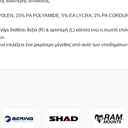
 της καλύτερης απόδοσης.
 POLEN, 15% PA POLYAMIDE, 5% EA LYCRA, 2% PA CORDU
υγάρι διαθέτει δεξιά (R) & αριστερή (L) κάλτσα ενώ η σωστή επ
υν.
 να επιλέξετε ένα μικρότερο μέγεθος από αυτό των υποδημάτων
έσω
ACS
και
BOX NOW
.