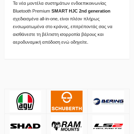
Τα νέα μοντέλα συστημάτων ενδοεπικοινωνίας
Bluetooth Premium
SMART HJC 2nd generation
σχεδιασμένα all-in-one, είναι πλέον πλήρως
ενσωματωμένα στο κράνος, επιτρέποντάς σας να
αισθάνεστε τη βέλτιστη ισορροπία βάρους και
αεροδυναμική απόδοση ενώ οδηγείτε.
Πολιτική Αγορών
Αποστολές
ΚΡΑΝΗ
Όλες οι αποστολές πραγματοποιούνται μέσω
ACS
και
BOX NOW
.
Αθήνα:
2.90€