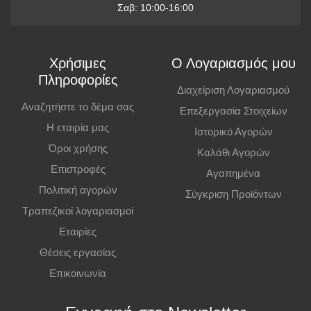
Παραλαβή από Κατάστημα
Σαβ: 10:00-16:00
Μπορείτε να παραγγείλετε online και να παραλάβετε από το
κατάστημα. Η παραλαβή πρέπει να γίνει εντός
7 εργάσιμων ημερών
,
Χρήσιμες
Ο Λογαριασμός μου
διαφορετικά η παραγγελία ακυρώνεται.
Πληροφορίες
Διαχείριση Λογαριασμού
Επιπλέον Πληροφορίες
Αναζητήστε το δέμα σας
Επεξεργασία Στοιχείων
Η εταιρία μας
Ιστορικό Αγορών
Οι τιμές ισχύουν και για αγορές από το φυσικό κατάστημα.
Όροι χρήσης
Καλάθι Αγορών
Επιστροφές
Αγαπημένα
Πολιτική αγορών
Σύγκριση Προϊόντων
Τραπεζικοί λογαριασμοί
Εταιρίες
Θέσεις εργασίας
Επικοινωνία