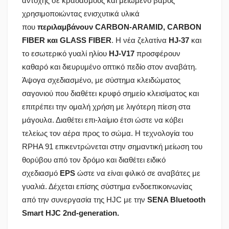
αντοχής σε κραδασμούς και μειωμένο βάρος
χρησιμοποιώντας ενισχυτικά υλικά
που
περιλαμβάνουν CARBON-ARAMID, CARBON
FIBER και GLASS FIBER
. Η νέα ζελατίνα
HJ-37
και
το εσωτερικό γυαλί ηλίου
HJ-V17
προσφέρουν
καθαρό και διευρυμένο οπτικό πεδίο στον αναβάτη.
Άψογα σχεδιασμένο, με σύστημα κλειδώματος
σαγονιού που διαθέτει κρυφό σημείο κλεισίματος και
επιτρέπει την ομαλή χρήση με λιγότερη πίεση στα
μάγουλα. Διαθέτει επι-λαίμιο έτσι ώστε να κόβει
τελείως τον αέρα προς το σώμα. Η τεχνολογία του
RPHA 91 επικεντρώνεται στην σημαντική μείωση του
θορύβου από τον δρόμο και διαθέτει ειδικό
σχεδιασμό
EPS
ώστε να είναι φιλικό σε αναβάτες με
γυαλιά. Δέχεται επίσης σύστημα ενδοεπικοινωνίας
από την συνεργασία της HJC με την
SENA Bluetooth
Smart HJC 2nd-generation.