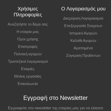
κατάστημα. Η παραλαβή πρέπει να γίνει εντός
7 εργάσιμων ημερών
,
Χρήσιμες
Ο Λογαριασμός μου
διαφορετικά η παραγγελία ακυρώνεται.
Πληροφορίες
Διαχείριση Λογαριασμού
Επιπλέον Πληροφορίες
Αναζητήστε το δέμα σας
Επεξεργασία Στοιχείων
Η εταιρία μας
Ιστορικό Αγορών
Οι τιμές ισχύουν και για αγορές από το φυσικό κατάστημα.
Όροι χρήσης
Καλάθι Αγορών
Επιστροφές
Αγαπημένα
Πολιτική αγορών
Σύγκριση Προϊόντων
Τραπεζικοί λογαριασμοί
Εταιρίες
Θέσεις εργασίας
Επικοινωνία
Εγγραφή στο Newsletter
Εγγραφείτε στο newsletter της εταιρίας μας για να είσαστε