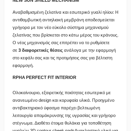
NEW SUN SHIELD MECHANISM
Αναβαθμισμένη ζελατίνα και εσωτερικό γυαλί ηλίου: Η
αντιθαμβωτική αντιηλιακή μεμβράνη αποδεσμεύεται
γρήγορα με τον νέο εύκολο σύστημα μηχανισμού
ζελατίνας που βρίσκεται στο κάτω μέρος του κράνους.
Ο νέος μηχανισμός σας επιτρέπει να το ρυθμίσετε
σε
3 διαφορετικές θέσεις
ανάλογα με την εφαρμογή
στο κεφάλι σας και τις προτιμήσεις σας για βέλτιστη
εφαρμογή.
RPHA PERFECT FIT INTERIOR
Ολοκαίνουριο, εξαιρετικής ποιότητας εσωτερικό με
ανανεωμένο design και κορυφαία υλικά. Προηγμένο
αντιβακτηριακό ύφασμα παρέχει βελτιωμένη
λειτουργία απομάκρυνσης της υγρασίας και γρήγορο
στέγνωμα. Διαθέτει έτοιμα θυλάκια για τοποθέτηση
γυαλιών.3D contour cheek padsΑνακλαστικό υλικό για