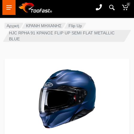
0
Αρχική
ΚΡΑΝΗ ΜΗΧΑΝΗΣ
Flip Up
HJC RPHA 91 ΚΡΑΝΟΣ FLIP UP SEMI FLAT METALLIC
BLUE