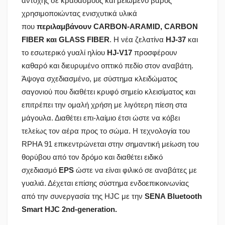
αντοχής σε κραδασμούς και μειωμένο βάρος
χρησιμοποιώντας ενισχυτικά υλικά
που
περιλαμβάνουν CARBON-ARAMID, CARBON
FIBER και GLASS FIBER
. Η νέα ζελατίνα
HJ-37
και
το εσωτερικό γυαλί ηλίου
HJ-V17
προσφέρουν
καθαρό και διευρυμένο οπτικό πεδίο στον αναβάτη.
Άψογα σχεδιασμένο, με σύστημα κλειδώματος
σαγονιού που διαθέτει κρυφό σημείο κλεισίματος και
επιτρέπει την ομαλή χρήση με λιγότερη πίεση στα
μάγουλα. Διαθέτει επι-λαίμιο έτσι ώστε να κόβει
τελείως τον αέρα προς το σώμα. Η τεχνολογία του
RPHA 91 επικεντρώνεται στην σημαντική μείωση του
θορύβου από τον δρόμο και διαθέτει ειδικό
σχεδιασμό
EPS
ώστε να είναι φιλικό σε αναβάτες με
γυαλιά. Δέχεται επίσης σύστημα ενδοεπικοινωνίας
από την συνεργασία της HJC με την
SENA Bluetooth
Smart HJC 2nd-generation.