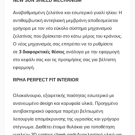
NEW SUN SHIELD MECHANISM
Αναβαθμισμένη ζελατίνα και εσωτερικό γυαλί ηλίου: Η
αντιθαμβωτική αντιηλιακή μεμβράνη αποδεσμεύεται
γρήγορα με τον νέο εύκολο σύστημα μηχανισμού
ζελατίνας που βρίσκεται στο κάτω μέρος του κράνους.
Ο νέος μηχανισμός σας επιτρέπει να το ρυθμίσετε
σε
3 διαφορετικές θέσεις
ανάλογα με την εφαρμογή
στο κεφάλι σας και τις προτιμήσεις σας για βέλτιστη
εφαρμογή.
RPHA PERFECT FIT INTERIOR
Ολοκαίνουριο, εξαιρετικής ποιότητας εσωτερικό με
ανανεωμένο design και κορυφαία υλικά. Προηγμένο
αντιβακτηριακό ύφασμα παρέχει βελτιωμένη
λειτουργία απομάκρυνσης της υγρασίας και γρήγορο
στέγνωμα. Διαθέτει έτοιμα θυλάκια για τοποθέτηση
γυαλιών.3D contour cheek padsΑνακλαστικό υλικό για