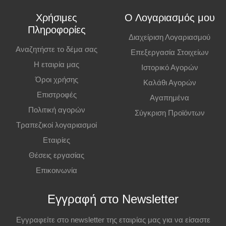
κατάστημα. Η παραλαβή πρέπει να γίνει εντός
7 εργάσιμων ημερών
,
Χρήσιμες
Ο Λογαριασμός μου
διαφορετικά η παραγγελία ακυρώνεται.
Πληροφορίες
Διαχείριση Λογαριασμού
Επιπλέον Πληροφορίες
Αναζητήστε το δέμα σας
Επεξεργασία Στοιχείων
Η εταιρία μας
Ιστορικό Αγορών
Οι τιμές ισχύουν και για αγορές από το φυσικό κατάστημα.
Όροι χρήσης
Καλάθι Αγορών
Επιστροφές
Αγαπημένα
Πολιτική αγορών
Σύγκριση Προϊόντων
Τραπεζικοί λογαριασμοί
Εταιρίες
Θέσεις εργασίας
Επικοινωνία
Εγγραφή στο Newsletter
Εγγραφείτε στο newsletter της εταιρίας μας για να είσαστε