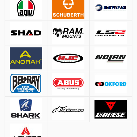
Αποστολές
Όλες οι αποστολές πραγματοποιούνται μέσω
ACS
και
BOX NOW
.
Αθήνα:
2.90€
Εκτός Αθηνών:
3.90€
Αντικαταβολή: +
1.50€
Δωρεάν μεταφορικά για παραγγελίες άνω των
50€
* Εξαιρούνται βαριά/ογκώδη προϊόντα (π.χ. μπαγκαζιέρες), όπου η χρέωση
γίνεται βάσει βάρους ανεξαρτήτως ποσού.
Τρόποι Πληρωμής
Αντικαταβολή:
Πληρωμή στον courier κατά την παράδοση
PayPal