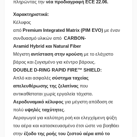
πληρώντας την
νέα προδιαγραφή
ECE
22.06.
Χαρακτηριστικά:
Κέλυφος
από
Premium
Integrated
Matrix
(PIM
EVO
)
με έναν
συνδυασμό υλικών από
CARBON
-
Aramid
Hybrid
και Natural
Fiber
Μέγιστη
αντίσταση στην κρούση
με το ελάχιστο
βάρος και ζυγισμένο για κέντρο βάρους.
DOUBLE D-RING RAPID FIRE™ SHIELD:
Απλό και ασφαλές
σύστημα ταχείας
απελευθέρωσης της ζελατίνας
που
αντικαθίσταται χωρίς εργαλεία τάχιστα.
Αεροδυναμικό κέλυφος
για μέγιστη απόδοση σε
πολύ
υψηλές ταχύτητες
.
Αεραγωγοί για καλύτερη ροή και ελεγχόμενη ψύξη
του αέρα και κατασκευασμένο έτσι ώστε να βοηθάει
στην
έξοδο της ροής του ζεστού αέρα από το