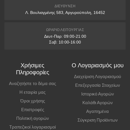
9 δόσεις: άνω των 1000€
ΔΙΕΎΘΥΝΣΗ
Λ. Βουλιαγμένης 583, Αργυρούπολη, 16452
12 δόσεις: άνω των 1500€
* Διαθέσιμες μόνο με πιστωτικές κάρτες VISA & Mastercard
ΩΡΆΡΙΟ ΛΕΙΤΟΥΡΓΊΑΣ
Δευτ-Παρ: 09:00-21:00
Παραλαβή από Κατάστημα
Σαβ: 10:00-16:00
Μπορείτε να παραγγείλετε online και να παραλάβετε από το
κατάστημα. Η παραλαβή πρέπει να γίνει εντός
7 εργάσιμων ημερών
,
Χρήσιμες
Ο Λογαριασμός μου
διαφορετικά η παραγγελία ακυρώνεται.
Πληροφορίες
Διαχείριση Λογαριασμού
Επιπλέον Πληροφορίες
Αναζητήστε το δέμα σας
Επεξεργασία Στοιχείων
Η εταιρία μας
Ιστορικό Αγορών
Οι τιμές ισχύουν και για αγορές από το φυσικό κατάστημα.
Όροι χρήσης
Καλάθι Αγορών
Επιστροφές
Αγαπημένα
Πολιτική αγορών
Σύγκριση Προϊόντων
Τραπεζικοί λογαριασμοί