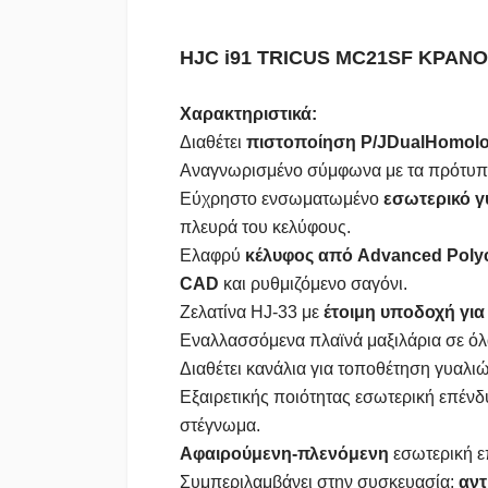
HJC i91 TRICUS MC21SF ΚΡΑΝΟ
Χαρακτηριστικά:
Διαθέτει
πιστοποίηση P/JDualHomolog
Αναγνωρισμένο σύμφωνα με τα πρότυπ
Εύχρηστο ενσωματωμένο
εσωτερικό γ
πλευρά του κελύφους.
Ελαφρύ
κέλυφος από Advanced Polyc
CAD
και ρυθμιζόμενο σαγόνι.
Ζελατίνα HJ-33 με
έτοιμη υποδοχή γι
Εναλλασσόμενα πλαϊνά μαξιλάρια σε όλ
Διαθέτει κανάλια για τοποθέτηση γυαλιώ
Εξαιρετικής ποιότητας εσωτερική επένδ
στέγνωμα.
Αφαιρούμενη-πλενόμενη
εσωτερική ε
Συμπεριλαμβάνει στην συσκευασία:
αντ