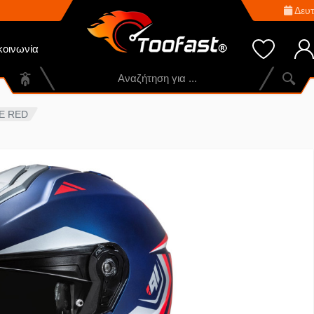
Δευτ
κοινωνία
UE RED