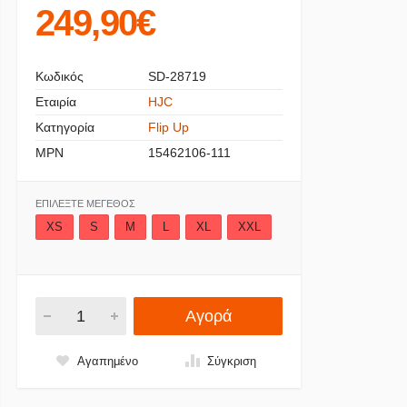
249,90€
Κωδικός
SD-28719
Εταιρία
HJC
Κατηγορία
Flip Up
MPN
15462106-111
ΕΠΙΛΈΞΤΕ ΜΈΓΕΘΟΣ
XS
S
M
L
XL
XXL
Αγορά
Αγαπημένο
Σύγκριση