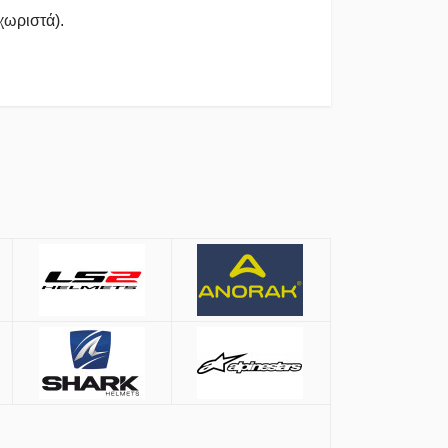
χωριστά).
ιού