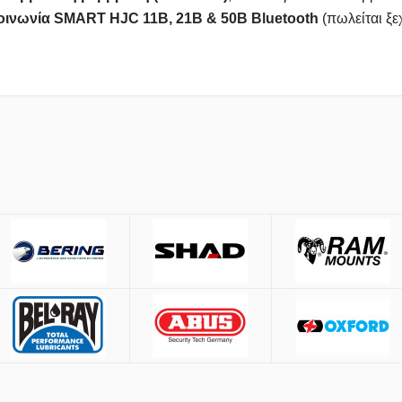
οινωνία SMART HJC 11B, 21B & 50B Bluetooth
(πωλείται ξε
έσω
ACS
και
BOX NOW
.
Μέτρηση περιφέρειας κεφαλ