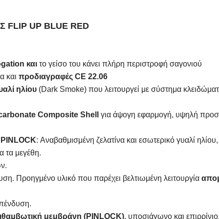
Σ FLIP UP BLUE RED
ation και
το γείσο του κάνει πλήρη περιστροφή σαγονιού
α και
προδιαγραφές CE 22.06
υαλί ηλίου
(Dark Smoke) που λειτουργεί με σύστημα κλειδώματο
arbonate Composite Shell
για άψογη εφαρμογή, υψηλή προσ
α PINLOCK
: Αναβαθμισμένη ζελατίνα και εσωτερικό γυαλί ηλίου
α τα μεγέθη.
ν.
υση. Προηγμένο υλικό που παρέχει βελτιωμένη λειτουργία
απομ
πένδυση.
ιθαμβωτική μεμβράνη (PINLOCK)
, υποσιάγωνο και επιρρίνιο