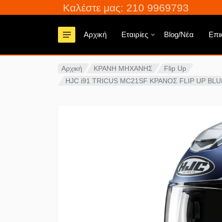
Καλέστε μας: 210 9969793
Αρχική
Εταιρίες
Blog/Νέα
Επι
Αρχική
ΚΡΑΝΗ ΜΗΧΑΝΗΣ
Flip Up
HJC i91 TRICUS MC21SF ΚΡΑΝΟΣ FLIP UP BL