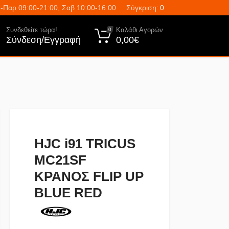
-Παρ 09:00-21:00, Σαβ 10:00-16:00
Σύγκριση:
0
Συνδεθείτε τώρα!
Καλάθι Αγορών
0
Σύνδεση/Εγγραφή
0,00€
HJC i91 TRICUS
MC21SF
ΚΡΑΝΟΣ FLIP UP
BLUE RED