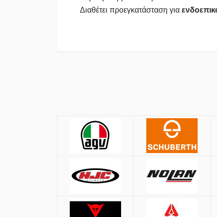
Διαθέτει προεγκατάσταση για
ενδοεπικ
Πολιτική Αγορών
Αποστολές
ΚΡΑΝΗ
Όλες οι αποστολές πραγματοποιούνται μ
Αθήνα:
2.90€
Εκτός Αθηνών:
3.90€
Μέγεθος
Αντικαταβολή: +
1.50€