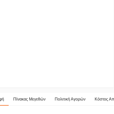
φή
Πίνακας Μεγεθών
Πολιτική Αγορών
Κόστος Α