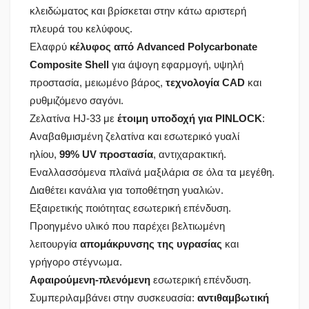
κλειδώματος και βρίσκεται στην κάτω αριστερή
πλευρά του κελύφους.
Ελαφρύ
κέλυφος από Advanced Polycarbonate
Composite Shell
για άψογη εφαρμογή, υψηλή
προστασία, μειωμένο βάρος,
τεχνολογία CAD
και
ρυθμιζόμενο σαγόνι.
Ζελατίνα HJ-33 με
έτοιμη υποδοχή για PINLOCK
:
Αναβαθμισμένη ζελατίνα και εσωτερικό γυαλί
ηλίου,
99% UV προστασία
, αντιχαρακτική.
Εναλλασσόμενα πλαϊνά μαξιλάρια σε όλα τα μεγέθη.
Διαθέτει κανάλια για τοποθέτηση γυαλιών.
Εξαιρετικής ποιότητας εσωτερική επένδυση.
Προηγμένο υλικό που παρέχει βελτιωμένη
λειτουργία
απομάκρυνσης της υγρασίας
και
γρήγορο στέγνωμα.
Αφαιρούμενη-πλενόμενη
εσωτερική επένδυση.
Συμπεριλαμβάνει στην συσκευασία:
αντιθαμβωτική