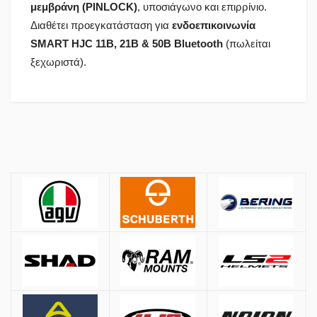
μεμβράνη (PINLOCK)
, υποσιάγωνο και επιρρίνιο.
Διαθέτει προεγκατάσταση για
ενδοεπικοινωνία
SMART HJC 11B, 21B & 50B Bluetooth
(πωλείται
ξεχωριστά).
Πολιτική Αγορών
Αποστολές
ΚΡΑΝΗ
Όλες οι αποστολές πραγματοποιούνται μέσω
ACS
και
BOX NOW
.
Αθήνα:
2.90€
Εκτός Αθηνών:
3.90€
Αντικαταβολή: +
1.50€