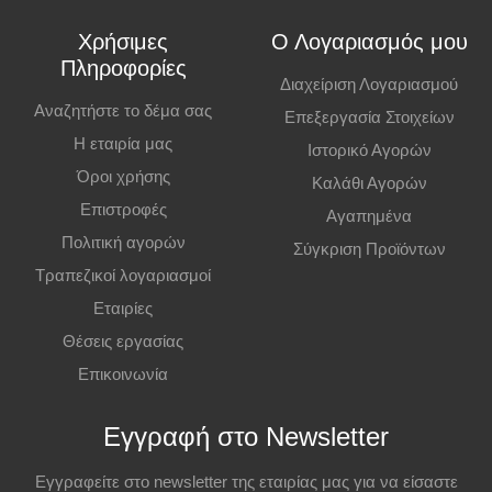
κατάστημα. Η παραλαβή πρέπει να γίνει εντός
7 εργάσιμων ημερών
,
Χρήσιμες
Ο Λογαριασμός μου
διαφορετικά η παραγγελία ακυρώνεται.
Πληροφορίες
Διαχείριση Λογαριασμού
Επιπλέον Πληροφορίες
Αναζητήστε το δέμα σας
Επεξεργασία Στοιχείων
Η εταιρία μας
Ιστορικό Αγορών
Οι τιμές ισχύουν και για αγορές από το φυσικό κατάστημα.
Όροι χρήσης
Καλάθι Αγορών
Επιστροφές
Αγαπημένα
Πολιτική αγορών
Σύγκριση Προϊόντων
Τραπεζικοί λογαριασμοί
Εταιρίες
Θέσεις εργασίας
Επικοινωνία
Εγγραφή στο Newsletter
Εγγραφείτε στο newsletter της εταιρίας μας για να είσαστε