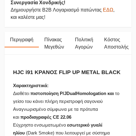
Συνεργασία Χονδρικής!
Δημιουργήστε B2B Λογαριασμό πατώντας
ΕΔΩ
,
και καλέστε μας!
Περιγραφή
Πίνακας
Πολιτική
Κόστος
Μεγεθών
Αγορών
Αποστολής
HJC i91 ΚΡΑΝΟΣ FLIP UP METAL BLACK
Χαρακτηριστικά:
Διαθέτει
πιστοποίηση P/JDualHomologation και
το
γείσο του κάνει πλήρη περιστροφή σαγονιού
Αναγνωρισμένο σύμφωνα με τα πρότυπα
και
προδιαγραφές CE 22.06
Εύχρηστο ενσωματωμένο
εσωτερικό γυαλί
ηλίου
(Dark Smoke) που λειτουργεί με σύστημα