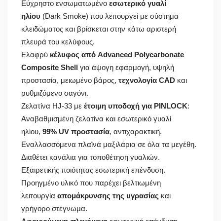
Εύχρηστο ενσωματωμένο
εσωτερικό γυαλί
ηλίου
(Dark Smoke) που λειτουργεί με σύστημα
κλειδώματος και βρίσκεται στην κάτω αριστερή
πλευρά του κελύφους.
Ελαφρύ
κέλυφος από Advanced Polycarbonate
Composite Shell
για άψογη εφαρμογή, υψηλή
προστασία, μειωμένο βάρος,
τεχνολογία CAD
και
ρυθμιζόμενο σαγόνι.
Ζελατίνα HJ-33 με
έτοιμη υποδοχή για PINLOCK
:
Αναβαθμισμένη ζελατίνα και εσωτερικό γυαλί
ηλίου,
99% UV προστασία
, αντιχαρακτική.
Εναλλασσόμενα πλαϊνά μαξιλάρια σε όλα τα μεγέθη.
Διαθέτει κανάλια για τοποθέτηση γυαλιών.
Εξαιρετικής ποιότητας εσωτερική επένδυση.
Προηγμένο υλικό που παρέχει βελτιωμένη
λειτουργία
απομάκρυνσης της υγρασίας
και
γρήγορο στέγνωμα.