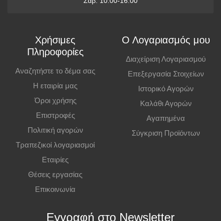
Παραλαβή από Κατάστημα
Σαβ: 10:00-16:00
Μπορείτε να παραγγείλετε online και να παραλάβετε από το
κατάστημα. Η παραλαβή πρέπει να γίνει εντός
7 εργάσιμων ημερών
,
Χρήσιμες
Ο Λογαριασμός μου
διαφορετικά η παραγγελία ακυρώνεται.
Πληροφορίες
Διαχείριση Λογαριασμού
Επιπλέον Πληροφορίες
Αναζητήστε το δέμα σας
Επεξεργασία Στοιχείων
Η εταιρία μας
Ιστορικό Αγορών
Οι τιμές ισχύουν και για αγορές από το φυσικό κατάστημα.
Όροι χρήσης
Καλάθι Αγορών
Επιστροφές
Αγαπημένα
Πολιτική αγορών
Σύγκριση Προϊόντων
Τραπεζικοί λογαριασμοί
Εταιρίες
Θέσεις εργασίας
Επικοινωνία
Εγγραφή στο Newsletter