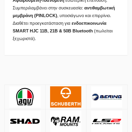
Αφαιρούμενη-πλενόμενη
εσωτερική επένδυση.
Συμπεριλαμβάνει στην συσκευασία:
αντιθαμβωτική
μεμβράνη (PINLOCK)
, υποσιάγωνο και επιρρίνιο.
Διαθέτει προεγκατάσταση για
ενδοεπικοινωνία
SMART HJC 11B, 21B & 50B Bluetooth
(πωλείται
ξεχωριστά).
Πολιτική Αγορών
Αποστολές
ΚΡΑΝΗ
Όλες οι αποστολές πραγματοποιούνται μέσω
ACS
και
BOX NOW
.
Αθήνα:
2.90€