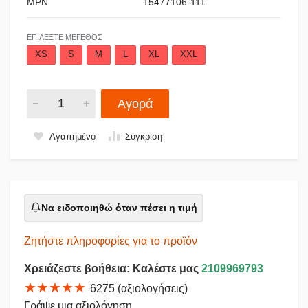
MPN
15477106-111
ΕΠΙΛΈΞΤΕ ΜΈΓΕΘΟΣ
XS
S
M
L
XL
XXL
Αγορά
Αγαπημένο
Σύγκριση
Να ειδοποιηθώ όταν πέσει η τιμή
Ζητήστε πληροφορίες για το προϊόν
Χρειάζεστε βοήθεια: Καλέστε μας
2109969793
★★★★★
6275 (αξιολογήσεις)
Γράψε μια αξιολόγηση...