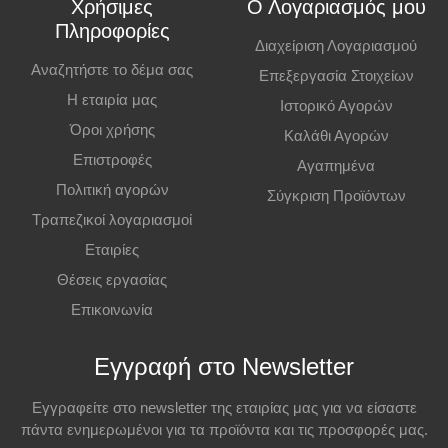
Χρήσιμες
Ο Λογαριασμός μου
διαφορετικά η παραγγελία ακυρώνεται.
Πληροφορίες
Διαχείριση Λογαριασμού
Επιπλέον Πληροφορίες
Αναζητήστε το δέμα σας
Επεξεργασία Στοιχείων
Η εταιρία μας
Ιστορικό Αγορών
Οι τιμές ισχύουν και για αγορές από το φυσικό κατάστημα.
Όροι χρήσης
Καλάθι Αγορών
Επιστροφές
Αγαπημένα
Πολιτική αγορών
Σύγκριση Προϊόντων
Τραπεζικοί λογαριασμοί
Εταιρίες
Θέσεις εργασίας
Επικοινωνία
Εγγραφή στο Newsletter
Εγγραφείτε στο newsletter της εταιρίας μας για να είσαστε
πάντα ενημερωμένοι για τα προϊόντα και τις προσφορές μας.