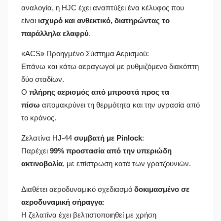
αναλογία, η HJC έχει αναπτύξει ένα κέλυφος που
είναι
ισχυρό και ανθεκτικό, διατηρώντας το
παράλληλα ελαφρύ
.
«ACS» Προηγμένο Σύστημα Αερισμού:
Επάνω και κάτω αεραγωγοί με ρυθμιζόμενο διακόπτη
δύο σταδίων.
Ο
πλήρης αερισμός από μπροστά προς τα
πίσω
απομακρύνει τη θερμότητα και την υγρασία από
το κράνος.
Ζελατίνα HJ-44
συμβατή με
Pinlock
:
Παρέχει
99% προστασία από την υπεριώδη
ακτινοβολία
, με επίστρωση κατά των γρατζουνιών.
Διαθέτει αεροδυναμικό σχεδιασμό
δοκιμασμένο σε
αεροδυναμική σήραγγα
:
Η ζελατίνα έχει βελτιστοποιηθεί με χρήση