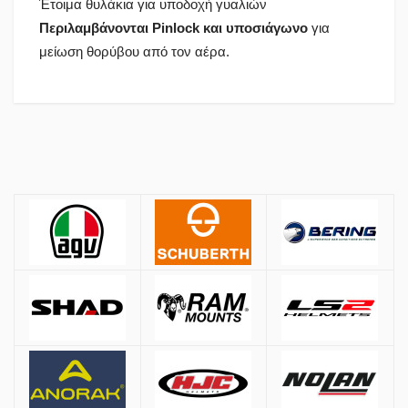
Έτοιμα θυλάκια για υποδοχή γυαλιών
Περιλαμβάνονται Pinlock
και υποσιάγωνο
για
μείωση θορύβου από τον αέρα.
Πολιτική Αγορών
Αποστολές
ΚΡΑΝΗ
Όλες οι αποστολές πραγματοποιούνται μέσω
ACS
και
BOX NOW
.
Αθήνα:
2.90€
Εκτός Αθηνών:
3.90€
Αντικαταβολή: +
1.50€
Μέγεθος
Μέτρηση περιφέρειας κεφαλιού
Δωρεάν μεταφορικά για παραγγελίες άνω των
50€