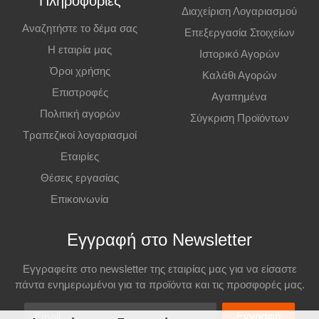
Πληροφορίες
Διαχείριση Λογαριασμού
Επιπλέον Πληροφορίες
Αναζητήστε το δέμα σας
Επεξεργασία Στοιχείων
Η εταιρία μας
Ιστορικό Αγορών
Οι τιμές ισχύουν και για αγορές από το φυσικό κατάστημα.
Όροι χρήσης
Καλάθι Αγορών
Επιστροφές
Αγαπημένα
Πολιτική αγορών
Σύγκριση Προϊόντων
Τραπεζικοί λογαριασμοί
Εταιρίες
Θέσεις εργασίας
Επικοινωνία
Εγγραφή στο Newsletter
Εγγραφείτε στο newsletter της εταιρίας μας για να είσαστε
πάντα ενημερωμένοι για τα προϊόντα και τις προσφορές μας.
Email
Εγγραφή