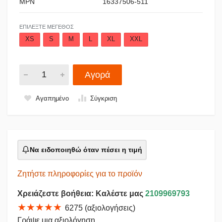
MPN
16337506-511
ΕΠΙΛΈΞΤΕ ΜΈΓΕΘΟΣ
XS
S
M
L
XL
XXL
Αγορά
Αγαπημένο
Σύγκριση
Να ειδοποιηθώ όταν πέσει η τιμή
Ζητήστε πληροφορίες για το προϊόν
Χρειάζεστε βοήθεια: Καλέστε μας
2109969793
★★★★★
6275 (αξιολογήσεις)
Γράψε μια αξιολόγηση...