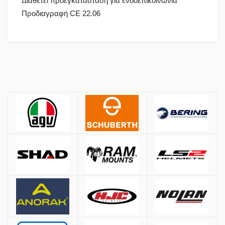
Διαθέτει προεγκατάσταση για ενδοεπικοινωνία
Προδιαγραφή CE 22.06
Πολιτική Αγορών
Αποστολές
ΚΡΑΝΗ
Όλες οι αποστολές πραγματοποιούνται μέσω
ACS
και
BOX NOW
.
Αθήνα:
2.90€
Εκτός Αθηνών:
3.90€
Αντικαταβολή: +
1.50€
Μέγεθος
Μέτρηση περιφέρειας κεφαλιού
Δωρεάν μεταφορικά για παραγγελίες άνω των
50€