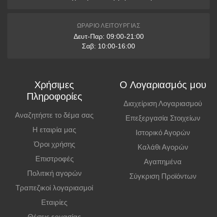
12 δόσεις: άνω των 1500€
* Διαθέσιμες μόνο με πιστωτικές κάρτες VISA & Mastercard
ΩΡΆΡΙΟ ΛΕΙΤΟΥΡΓΊΑΣ
Δευτ-Παρ: 09:00-21:00
Παραλαβή από Κατάστημα
Σαβ: 10:00-16:00
Μπορείτε να παραγγείλετε online και να παραλάβετε από το
κατάστημα. Η παραλαβή πρέπει να γίνει εντός
7 εργάσιμων ημερών
,
Χρήσιμες
Ο Λογαριασμός μου
διαφορετικά η παραγγελία ακυρώνεται.
Πληροφορίες
Διαχείριση Λογαριασμού
Επιπλέον Πληροφορίες
Αναζητήστε το δέμα σας
Επεξεργασία Στοιχείων
Η εταιρία μας
Ιστορικό Αγορών
Οι τιμές ισχύουν και για αγορές από το φυσικό κατάστημα.
Όροι χρήσης
Καλάθι Αγορών
Επιστροφές
Αγαπημένα
Πολιτική αγορών
Σύγκριση Προϊόντων
Τραπεζικοί λογαριασμοί
Εταιρίες
Θέσεις εργασίας