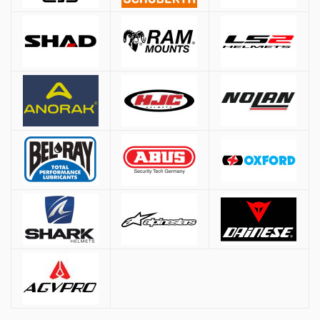
Αθήνα:
2.90€
Εκτός Αθηνών:
3.90€
Αντικαταβολή: +
1.50€
Δωρεάν μεταφορικά για παραγγελίες άνω των
50€
* Εξαιρούνται βαριά/ογκώδη προϊόντα (π.χ. μπαγκαζιέρες), όπου η χρέωση
γίνεται βάσει βάρους ανεξαρτήτως ποσού.
Τρόποι Πληρωμής
Αντικαταβολή:
Πληρωμή στον courier κατά την παράδοση
PayPal
Πιστωτική / Χρεωστική Κάρτα:
Υποστηρίζονται VISA & Mastercard.