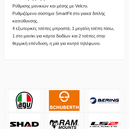
Ρύθμισης μανικιών και μέσης με Velcro.
Ρυθμιζόμενο σύστημα SmartFit στο γιακά διπλής
κατεύθυνσης.
4 εξωτερικές τσέπες μπροστά, 1 μεγάλη τσέπη πίσω,
1 στο μανίκι για κάρτα διοδίων και 2 τσέπες στην
θερμική επένδυση, η μία για κινητό τηλέφωνο.
Πολιτική Αγορών
Υψος
Αποστολές
Περίμετρος στήθους
Όλες οι αποστολές πραγματοποιούνται μέσω
ACS
και
BOX NOW
.
Βαρος
210-9969793
Αθήνα:
2.90€