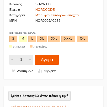
Κωδικός
SD-26990
Εταιρία
NORDCODE
Κατηγορία
Μπουφάν τεσσάρων εποχών
MPN
NOR000JAC269
ΕΠΙΛΈΞΤΕ ΜΈΓΕΘΟΣ
S
M
L
XL
XXL
XXXL
4XL
1-3 ημέρες
3-10 ημέρες
Αγορά
Αγαπημένο
Σύγκριση
Να ειδοποιηθώ όταν πέσει η τιμή