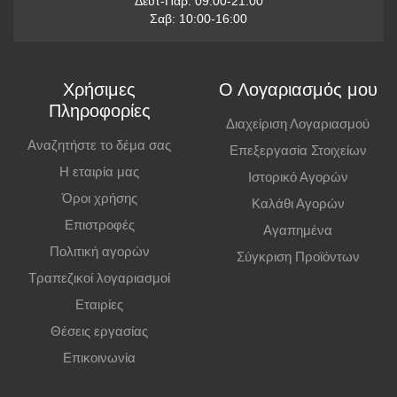
Δευτ-Παρ: 09:00-21:00
Παραλαβή από Κατάστημα
Σαβ: 10:00-16:00
Μπορείτε να παραγγείλετε online και να παραλάβετε από το
κατάστημα. Η παραλαβή πρέπει να γίνει εντός
7 εργάσιμων ημερών
,
Χρήσιμες
Ο Λογαριασμός μου
διαφορετικά η παραγγελία ακυρώνεται.
Πληροφορίες
Διαχείριση Λογαριασμού
ΓΥΝΑΙΚΕΙΑ
Επιπλέον Πληροφορίες
Αναζητήστε το δέμα σας
Επεξεργασία Στοιχείων
ΜΠΟΥΦΑΝ
Η εταιρία μας
Ιστορικό Αγορών
Οι τιμές ισχύουν και για αγορές από το φυσικό κατάστημα.
Όροι χρήσης
Καλάθι Αγορών
Επιστροφές
Αγαπημένα
Πολιτική αγορών
Σύγκριση Προϊόντων
Μέγεθος
Μέτρηση Στήθους
Τραπεζικοί λογαριασμοί
ΧS
80-86 cm.
Εταιρίες
S
86-90 cm.
Θέσεις εργασίας
M
90-94 cm.
Επικοινωνία
L
94-98 cm.