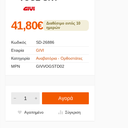
41,80€
Διαθέσιμο εντός 10
ημερών
Κωδικός
SD-26886
Εταιρία
GIVI
Κατηγορία
Αναβατόρια - Ορθοστάτες
MPN
GIVVOGSTD02
Αγορά
Αγαπημένο
Σύγκριση