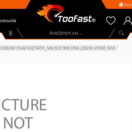
Δευτ
κοινωνία
ES9260 ΠΛΑΓΙΟΣΤΑΤΗ_VALICO 900 DSX (2024) VOGE GIVI