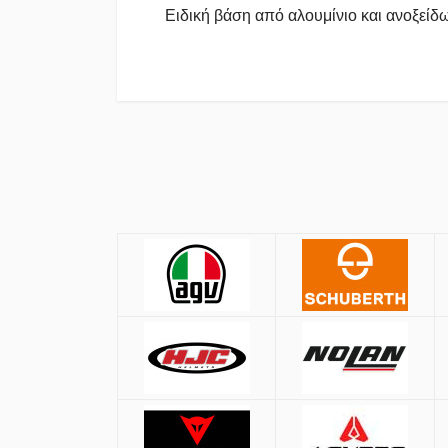
Ειδική βάση από αλουμίνιο και ανοξείδω
Πολιτική Αγορών
Αποστολές
Όλες οι αποστολές πραγματοποιούνται μ
Αθήνα:
2.90€
Εκτός Αθηνών:
3.90€
Αντικαταβολή: +
1.50€