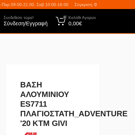
-Παρ 09:00-21:00, Σαβ 10:00-16:00
Σύγκριση:
0
Συνδεθείτε τώρα!
Καλάθι Αγορών
0
Σύνδεση/Εγγραφή
0,00€
ΒΑΣΗ
ΑΛΟΥΜΙΝΙΟΥ
ES7711
ΠΛΑΓΙΟΣΤΑΤΗ_ADVENTURE
'20 KTM GIVI