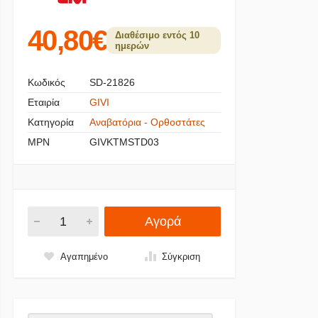
40,80€
Διαθέσιμο εντός 10
ημερών
Κωδικός
SD-21826
Εταιρία
GIVI
Κατηγορία
Αναβατόρια - Ορθοστάτες
MPN
GIVKTMSTD03
Αγορά
Αγαπημένο
Σύγκριση