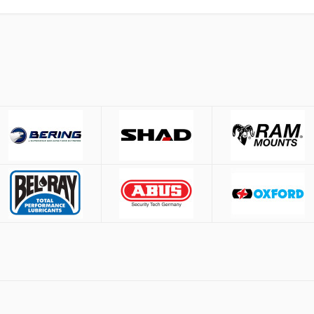
έσω
ACS
και
BOX NOW
.
ίες άνω των
50€