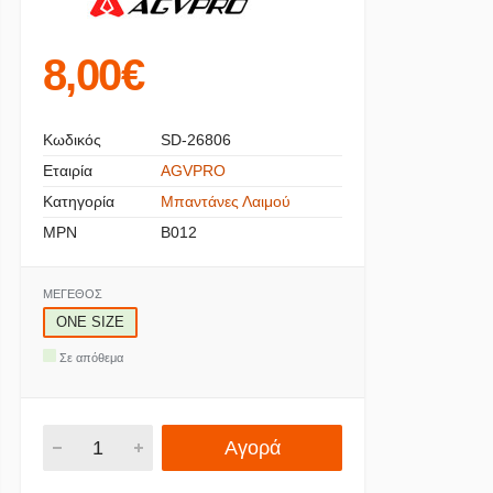
8,00€
Κωδικός
SD-26806
Εταιρία
AGVPRO
Κατηγορία
Μπαντάνες Λαιμού
MPN
B012
ΜΈΓΕΘΟΣ
ONE SIZE
Σε απόθεμα
Αγορά