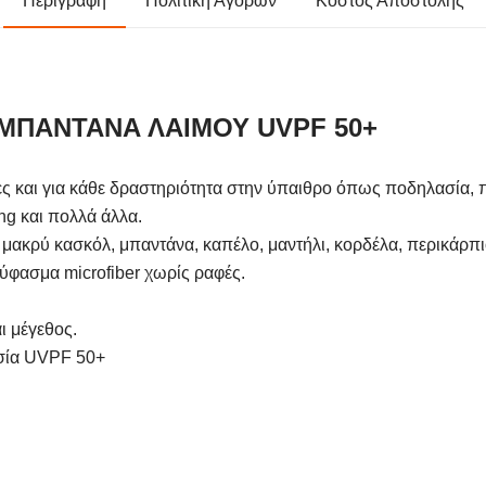
Περιγραφή
Πολιτική Αγορών
Κόστος Αποστολής
ΜΠΑΝΤΑΝΑ ΛΑΙΜΟΥ UVPF 50+
κες και για κάθε δραστηριότητα στην ύπαιθρο όπως ποδηλασία, 
ing και πολλά άλλα.
 μακρύ κασκόλ, μπαντάνα, καπέλο, μαντήλι, κορδέλα, περικάρπι
 ύφασμα microfiber χωρίς ραφές.
ι μέγεθος.
σία UVPF 50+