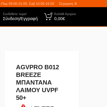
-Παρ 09:00-21:00, Σαβ 10:00-16:00
Σύγκριση:
0
Συνδεθείτε τώρα!
Καλάθι Αγορών
0
Σύνδεση/Εγγραφή
0,00€
AGVPRO B012
BREEZE
ΜΠΑΝΤΑΝΑ
ΛΑΙΜΟΥ UVPF
50+