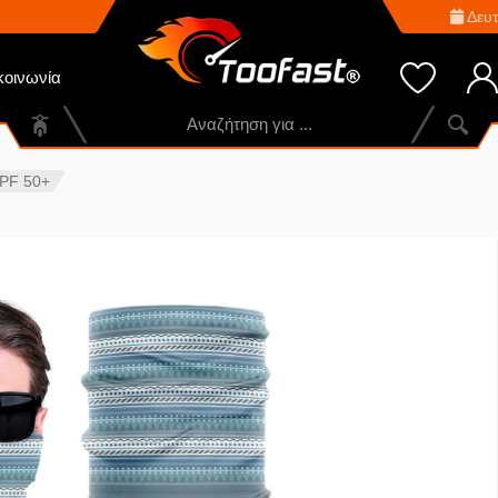
Δευτ
κοινωνία
PF 50+