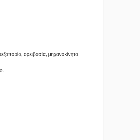
πεζοπορία, ορειβασία, μηχανοκίνητο
ο.