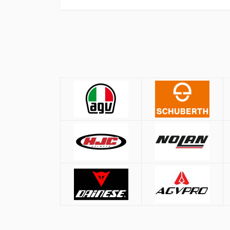
Πολιτική Αγορών
Αποστολές
Όλες οι αποστολές πραγματοποιούνται μ
Αθήνα:
2.90€
Εκτός Αθηνών:
3.90€
Αντικαταβολή: +
1.50€
Δωρεάν μεταφορικά για παραγγελ