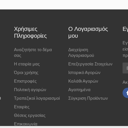
ιέρες), όπου η χρέωση γίνεται βάσει βάρους ανεξαρτήτως ποσού.
Χρήσιμες
Ο Λογαριασμός
Ε
r κατά την παράδοση
Πληροφορίες
μου
Εγ
εί
Αναζητήστε το δέμα
Διαχείριση
σας
Λογαριασμού
πρ
Η εταιρία μας
Επεξεργασία Στοιχείων
Em
 μέσω
Eurobank
με ασφάλεια SSL 256-bit.
Όροι χρήσης
Ιστορικό Αγορών
Επιστροφές
Καλάθι Αγορών
Ακ
ημερών
και να αναγράφεται ο αριθμός παραγγελίας.
Πολιτική αγορών
Αγαπημένα
Τραπεζικοί λογαριασμοί
Σύγκριση Προϊόντων
0
Εταιρίες
Θέσεις εργασίας
Επικοινωνία