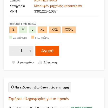
Εταιρία
ALPINESTARS
Κατηγορία
Μπουφάν μηχανής καλοκαιρινά
MPN
3301225-1087
ΕΠΙΛΈΞΤΕ ΜΈΓΕΘΟΣ
S
M
L
XL
XXL
XXXL
Σε απόθεμα
3-10 ημέρες
Αγορά
Αγαπημένο
Σύγκριση
Να ειδοποιηθώ όταν πέσει η τιμή
Ζητήστε πληροφορίες για το προϊόν