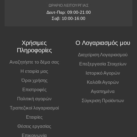
* Διαθέσιμες μόνο με πιστωτικές κάρτες VISA & Mastercard
ΩΡΆΡΙΟ ΛΕΙΤΟΥΡΓΊΑΣ
Δευτ-Παρ: 09:00-21:00
Παραλαβή από Κατάστημα
Σαβ: 10:00-16:00
Μπορείτε να παραγγείλετε online και να παραλάβετε από το
κατάστημα. Η παραλαβή πρέπει να γίνει εντός
7 εργάσιμων ημερών
,
Χρήσιμες
Ο Λογαριασμός μου
διαφορετικά η παραγγελία ακυρώνεται.
Πληροφορίες
Διαχείριση Λογαριασμού
Επιπλέον Πληροφορίες
Αναζητήστε το δέμα σας
Επεξεργασία Στοιχείων
Η εταιρία μας
Ιστορικό Αγορών
Οι τιμές ισχύουν και για αγορές από το φυσικό κατάστημα.
Όροι χρήσης
Καλάθι Αγορών
Επιστροφές
Αγαπημένα
Πολιτική αγορών
Σύγκριση Προϊόντων
Τραπεζικοί λογαριασμοί
Εταιρίες
Θέσεις εργασίας
Επικοινωνία