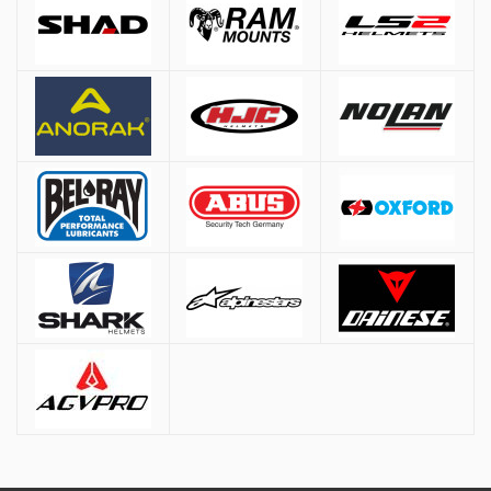
Αθήνα:
2.90€
Εκτός Αθηνών:
3.90€
Αντικαταβολή: +
1.50€
Δωρεάν μεταφορικά για παραγγελίες άνω των
50€
* Εξαιρούνται βαριά/ογκώδη προϊόντα (π.χ. μπαγκαζιέρες), όπου η χρέωση
γίνεται βάσει βάρους ανεξαρτήτως ποσού.
Τρόποι Πληρωμής
Αντικαταβολή:
Πληρωμή στον courier κατά την παράδοση
PayPal
Πιστωτική / Χρεωστική Κάρτα:
Υποστηρίζονται VISA & Mastercard.
Οι συναλλαγές πραγματοποιούνται μέσω
Eurobank
με