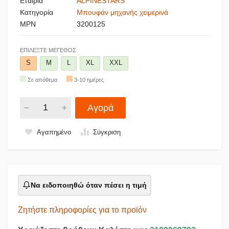
Εταιρία
ALPINESTARS
Κατηγορία
Μπουφάν μηχανής χειμερινά
MPN
3200125
ΕΠΙΛΈΞΤΕ ΜΈΓΕΘΟΣ
S
M
L
XL
XXL
Σε απόθεμα
3-10 ημέρες
Αγορά
Αγαπημένο
Σύγκριση
Να ειδοποιηθώ όταν πέσει η τιμή
Ζητήστε πληροφορίες για το προϊόν