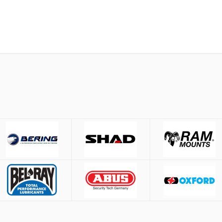
έσω
ACS
και
BOX NOW
.
Μέτρηση περιφέρειας κεφαλ