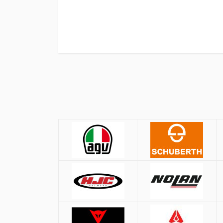
Πολιτική Αγορών
Αποστολές
ΚΡΑΝΗ
Όλες οι αποστολές πραγματοποιούνται μ
Αθήνα:
2.90€
Εκτός Αθηνών:
3.90€
Μέγεθος
Αντικαταβολή: +
1.50€