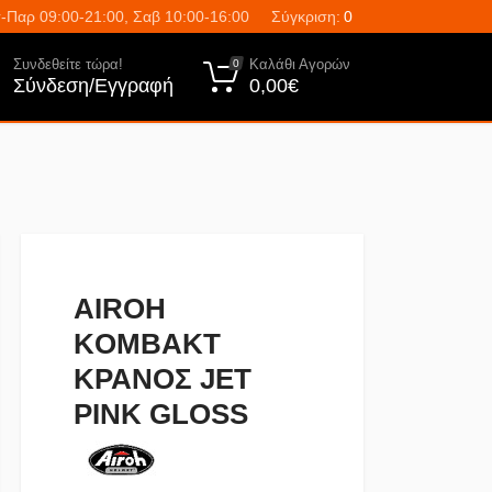
-Παρ 09:00-21:00, Σαβ 10:00-16:00
Σύγκριση:
0
Συνδεθείτε τώρα!
Καλάθι Αγορών
0
Σύνδεση/Εγγραφή
0,00€
AIROH
KOMBAKT
ΚΡΑΝΟΣ JET
PINK GLOSS