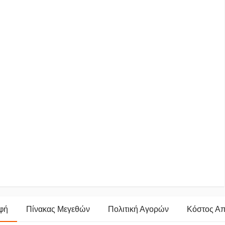
φή
Πίνακας Μεγεθών
Πολιτική Αγορών
Κόστος Α