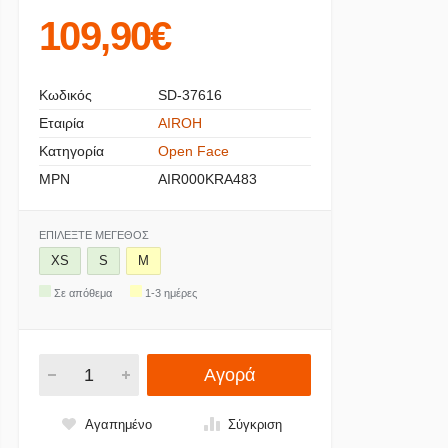
109,90€
Κωδικός
SD-37616
Εταιρία
AIROH
Κατηγορία
Open Face
MPN
AIR000KRA483
ΕΠΙΛΈΞΤΕ ΜΈΓΕΘΟΣ
XS
S
M
Σε απόθεμα
1-3 ημέρες
Αγορά
Αγαπημένο
Σύγκριση