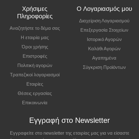
κατάστημα. Η παραλαβή πρέπει να γίνει εντός
7 εργάσιμων ημερών
,
Χρήσιμες
Ο Λογαριασμός μου
διαφορετικά η παραγγελία ακυρώνεται.
Πληροφορίες
Διαχείριση Λογαριασμού
Επιπλέον Πληροφορίες
Αναζητήστε το δέμα σας
Επεξεργασία Στοιχείων
Η εταιρία μας
Ιστορικό Αγορών
Οι τιμές ισχύουν και για αγορές από το φυσικό κατάστημα.
Όροι χρήσης
Καλάθι Αγορών
Επιστροφές
Αγαπημένα
Πολιτική αγορών
Σύγκριση Προϊόντων
Τραπεζικοί λογαριασμοί
Εταιρίες
Θέσεις εργασίας
Επικοινωνία
Εγγραφή στο Newsletter
Εγγραφείτε στο newsletter της εταιρίας μας για να είσαστε