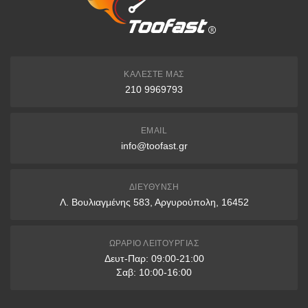
EUROBANK
IBAN: GR7402606530000930200689486
Δικαιούχος: FAST LINE ΜΟΝΟΠΡΟΣΩΠΗ Ι.Κ.Ε.
ΚΑΛΈΣΤΕ ΜΑΣ
210 9969793
Άτοκες Δόσεις
EMAIL
3 δόσεις: άνω των 200€
info@toofast.gr
6 δόσεις: άνω των 400€
9 δόσεις: άνω των 1000€
ΔΙΕΎΘΥΝΣΗ
Λ. Βουλιαγμένης 583, Αργυρούπολη, 16452
12 δόσεις: άνω των 1500€
* Διαθέσιμες μόνο με πιστωτικές κάρτες VISA & Mastercard
ΩΡΆΡΙΟ ΛΕΙΤΟΥΡΓΊΑΣ
Δευτ-Παρ: 09:00-21:00
Παραλαβή από Κατάστημα
Σαβ: 10:00-16:00
Μπορείτε να παραγγείλετε online και να παραλάβετε από το