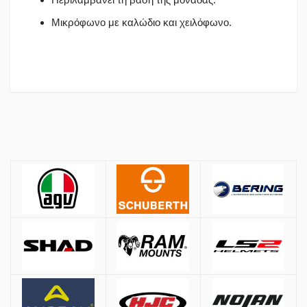
Μικρόφωνο με καλώδιο και χειλόφωνο.
Πολιτική Αγορών
Αποστολές
Όλες οι αποστολές πραγματοποιούνται μέσω
ACS
και
BOX NOW
.
Αθήνα:
2.90€
Εκτός Αθηνών:
3.90€
Αντικαταβολή: +
1.50€